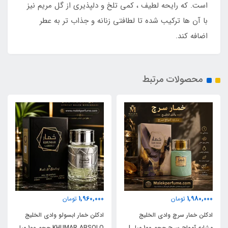
است. که رایحه لطیف ، کمی تلخ و دلپذیری از گل مریم نیز
با آن ها ترکیب شده تا لطافتی زنانه و جذاب تر به عطر
اضافه کند.
محصولات مرتبط
1,960,000
1,980,000
تومان
تومان
ادکلن خمار سرچ وادی الخلیج
ادکلن خمار ابسولو وادی الخلیج
مشابه آمواج سرچ حجم 100 میل |
KHUMAR ABSOLO حجم 100 میل