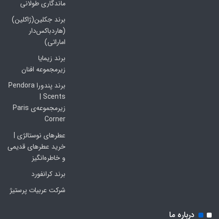
ماندگاری طولانی
برند جکلین(ژاکلین)
(هاردباکس‌دار
اماراتی)
برند زیمایا
زیرمجموعه افنان
برند پندورا Pendora
Scents |
زیرمجموعه‌ی Paris
Corner
عطرهای نوستالژی |
خرید عطرهای قدیمی
و خاطره‌انگیز
برند کرانفورد
شرکت عربیات پرستیژ
درباره ما