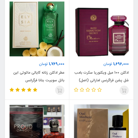
1,769,000
1,696,000
تومان
تومان
ادکلن 100 میل ویکتوریا سکرت بامب
عطر ادکلن زنانه کایالی مائوئی این
شل پشن فراگرنس اماراتی (اصل)
باتل سوییت بنانا فرگرانس
ورد(الیسیا سوییت بنانا ) | (Kayali
Maui in a Bottle Sweet
Banana (ELY SIA Sweet
Banana Fragrance World حجم
100 میل(شرکتی)