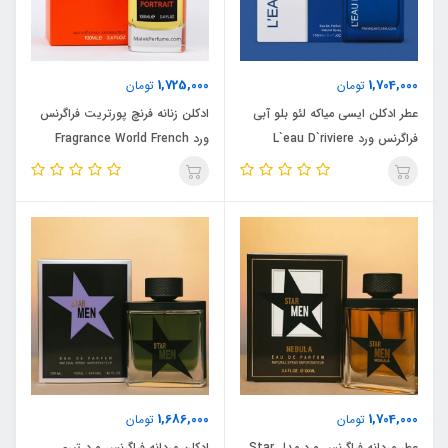
1,725,000
1,704,000
تومان
تومان
عطر ادکلن ایسی میاکه لئو بلو آبی
ادکلن زنانه فرنچ پورتریت فراگرنس
فراگرنس ورد L`eau D`riviere
ورد Fragrance World French
Edition D`bleu حجم ١٠٠ میل
Portrait حجم ١٠٠ میل
1,686,000
1,704,000
تومان
تومان
عطر مردانه فراگرنس ورد مدل Star
ادکلن مردانه فراگرنس ورد تیری