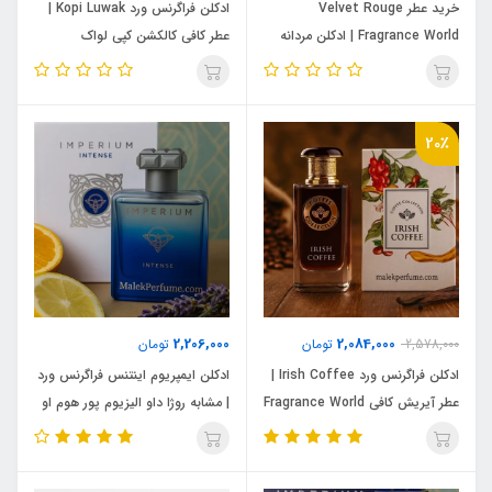
خرید عطر Velvet Rouge
ادکلن فراگرنس ورد Kopi Luwak |
Fragrance World | ادکلن مردانه
عطر کافی کالکشن کپی لواک
زنانه مشابه ادکلن فراگرنس ورد مدل
Fragrance World Coffee
ولوت رژ رایحه ایو سن لورن رژ
Collection حجم ۱۰۰ میل
ولورس حجم 100 میل
20٪
2,206,000
2,084,000
2,578,000
تومان
تومان
ادکلن فراگرنس ورد Irish Coffee |
ادکلن ایمپریوم اینتنس فراگرنس ورد
عطر آیریش کافی Fragrance World
| مشابه روژا داو الیزیوم پور هوم او
Coffee Collection حجم ۱۰۰ میل
اینتنس | حجم 100 میل