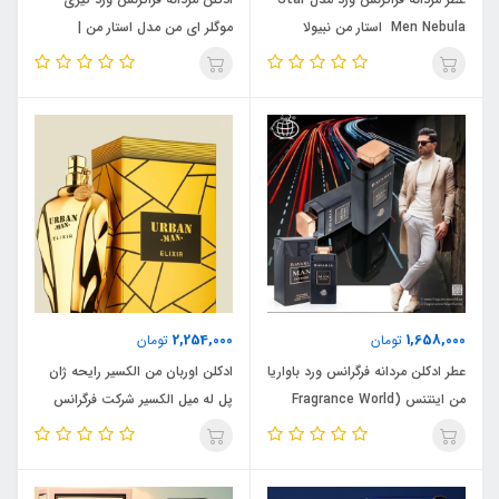
Men Nebula استار من نبیولا
موگلر ای من مدل استار من |
مشابه ای من پیور مالت حجم ١٠٠
Fragrance World Star menحجم
میل
۱۰۰ میل
2,254,000
1,658,000
تومان
تومان
عطر ادکلن مردانه فرگرانس ورد باواریا
ادکلن اوربان من الکسیر رایحه ژان
من اینتنس (Fragrance World
پل له میل الکسیر شرکت فرگرانس
Bavaria Man Intense) مشابه
ورد 90 میل URBAN MAN ELIXIR
بولگاری من این بلک مشکی حجم
100 میل