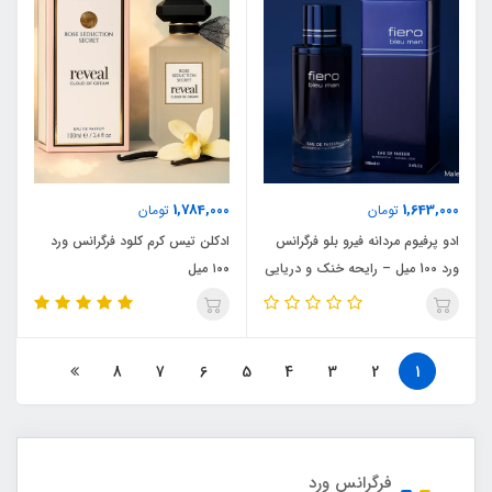
1,784,000
1,643,000
تومان
تومان
ادو پرفیوم مردانه فیرو بلو فرگرانس
ادکلن تیس کرم کلود فرگرانس ورد
ورد 100 میل – رایحه خنک و دریایی
١٠٠ میل
8
7
6
5
4
3
2
1
فرگرانس ورد