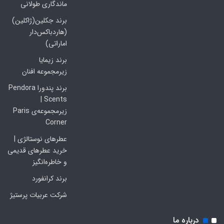
ماندگاری طولانی
برند جکلین(ژاکلین)
(هاردباکس‌دار
اماراتی)
برند زیمایا
زیرمجموعه افنان
برند پندورا Pendora
Scents |
زیرمجموعه‌ی Paris
Corner
عطرهای نوستالژی |
خرید عطرهای قدیمی
و خاطره‌انگیز
برند کرانفورد
شرکت عربیات پرستیژ
درباره ما