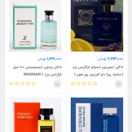
1,626,000
2,263,000
تومان
تومان
ادکلن ایمپریوم ابسولو فراگرنس ورد
ادکلن ویتون ایمیجینیشن 100 میل
| مشابه روژا داو الیزیوم پور هوم |
فرگرانس ورد | IMAGINARI
حجم 100 میل
JACQUES YVES |