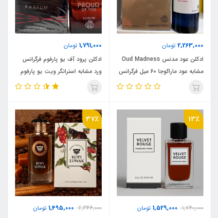
1,791,000
2,263,000
تومان
تومان
ادکلن عود مدنس Oud Madness
ادکلن پرود آف یو پارفوم‌ فرگرانس
مشابه عود ماراکوجا 60 میل فرگرانس
ورد مشابه استرانگر ویت یو پارفوم‌
ورد
حجم 100 میل
37٪
13٪
1,495,000
1,529,000
1,740,000
تومان
2,344,000
تومان