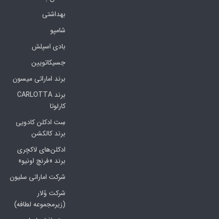
بهداشتی
شامپو
بادی اسپلش
جسیکاتویین
برند اماراتی میسون
برند CARLOTTA
کارلوتا
سِت ادکلن کادویی
برند کالکشن
ادکلن‌های لاکچری
برند «فرنچ اونیو»
شرکت اماراتی سلیون
شرکت وُلار
(زیرمجموعه لطافه)