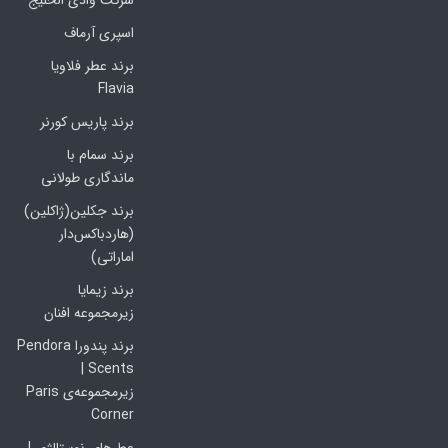
شرکت وادی الخلیج
اسپری آرماف
برند عطر فلاویا
Flavia
برند پاریس کورنر
برند سمام با
ماندگاری طولانی
برند جکلین(ژاکلین)
(هاردباکس‌دار
اماراتی)
برند زیمایا
زیرمجموعه افنان
برند پندورا Pendora
Scents |
زیرمجموعه‌ی Paris
Corner