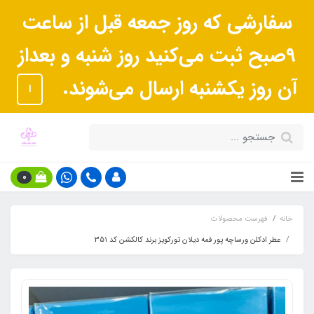
سفارشی که روز جمعه قبل از ساعت
9صبح ثبت می‌کنید روز شنبه و بعداز
آن روز یکشنبه ارسال می‌شوند.
ا
0
خانه
فهرست محصولات
عطر ادکلن ورساچه پور فمه دیلان تورکویز برند کالکشن کد 351