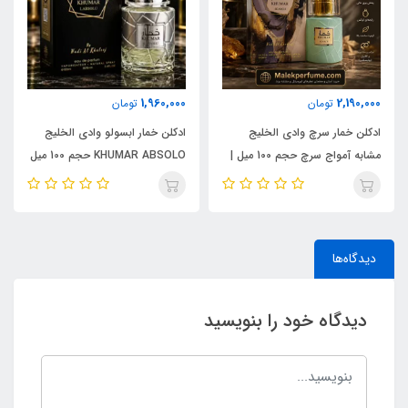
1,960,000
2,190,000
تومان
تومان
ادکلن خمار سرچ وادی الخلیج
ادکلن خمار ابسولو وادی الخلیج
مشابه آمواج سرچ حجم 100 میل |
KHUMAR ABSOLO حجم 100 میل
KHUMAR Search Eau de
| مشابه اورجینال ایو سن لورن مای
Parfum
سلف (MYSLF)
دیدگاه‌ها
دیدگاه خود را بنویسید