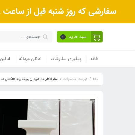
سفارشی که روز شنبه قبل از ساعت 18عصر ثبت می‌کنید روز یکشنبه و بعداز آن روز دوشنبه ارسال می‌شوند.
سبد خرید
0
خانه
پیگیری سفارشات
ادکلن مردانه
ادکلن 
خانه
فهرست محصولات
عطر ادکلن تام فورد رز پریک برند کالکشن کد 299 (Brand Collection Tom Ford Rose Prick) 25 میل