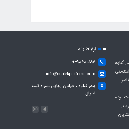
ارتباط با ما
09398682596
 گناوه
ینترنتی
info@malekperfume.com
اسر
بندر گناوه ، خیابان رجایی ،سراه ثبت
احوال
قت بوده
ه بر
تریان