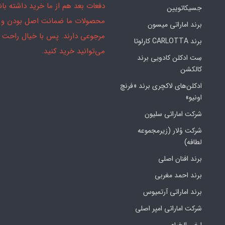
دفعات بعد هم از ما خرید داشته باش
جسیکاتویین
محصولات ما ضمانت اصل بودن و
برند اماراتی میسون
مرجوعی دارند. پس با خیال راحت
برند CARLOTTA کارلوتا
می‌توانید خرید کنید.
سِت ادکلن کادویی برند
کالکشن
ادکلن‌های لاکچری برند «فرنچ
اونیو»
شرکت اماراتی سلیون
شرکت وُلار (زیرمجموعه
لطافه)
برند افنان اصلی
برند احمد مغربی
برند اماراتی آرتمیوس
شرکت اماراتی امپر اصلی
ارض الخیام