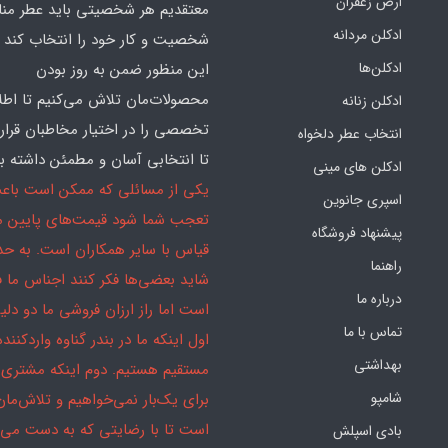
ارض زعفران
معتقدیم هر شخصیتی باید عطر منا
ادکلن مردانه
شخصیت و کار خود را انتخاب کند و
ادکلن‌ها
این منظور ضمن به روز بودن
محصولات‌مان تلاش می‌کنیم تا اطل
ادکلن زنانه
تخصصی را در اختیار مخاطبان قرار
انتخاب عطر دلخواه
تا انتخابی آسان و مطمئن داشته با
ادکلن های مینی
یکی از مسائلی که ممکن است باع
اسپری جانوین
تعجب شما شود قیمت‌های پایین ما
پیشنهاد فروشگاه
قیاس با سایر همکاران است. به ح
راهنما
شاید بعضی‌ها فکر کنند اجناس ما 
درباره ما
است اما راز ارزان فروشی ما دو دلیل
تماس با ما
اول اینکه ما در بندر گناوه واردکننده
بهداشتی
مستقیم هستیم. دوم اینکه مشتری 
شامپو
برای یک‌بار نمی‌خواهیم و تلاش‌مان
است تا با رضایتی که به دست می‌آ
بادی اسپلش