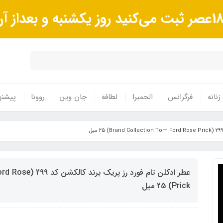
زنانه
فرگرانس
الحمبرا
لطافه
جان وین
روونا
پیشنه
عطر ادکلن تام فورد ر
Prick) 25 میل