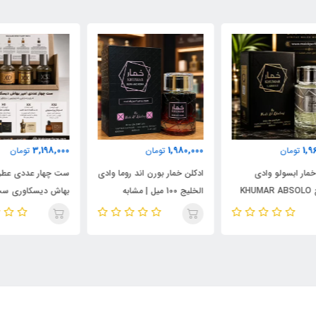
000
3,198,000
1,980,000
تومان
تومان
ادکلن خمار بورن اند روما وادی
ست چهار عددی عطر امپر
ست 
الخلیج 100 میل | مشابه
بهاش دیسکاوری ست 2 |
نال
اورجینال والنتینو بورن این
شامل رایحه‌های آمواج
میل
روما مردانه
پورپس، بولگاری تایگار، له میل
است
الکسیر و استرانگر ویت یو
این
ابسولوتلی | 4×30 میل