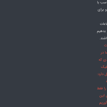
سب با
 برای
اعات
 بدهیم
شند.
ث
 در
دی که
فیک
 دارد:
را فقط
 این
وریم