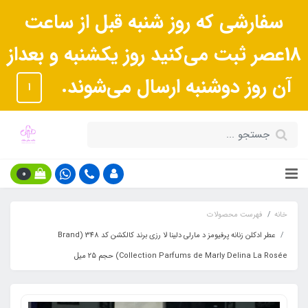
سفارشی که روز شنبه قبل از ساعت
18عصر ثبت می‌کنید روز یکشنبه و بعداز
آن روز دوشنبه ارسال می‌شوند.
ا
0
خانه
فهرست محصولات
عطر ادکلن زنانه پرفیومز د مارلی دلینا لا رزی برند کالکشن کد 348 (Brand
Collection Parfums de Marly Delina La Rosée) حجم 25 میل