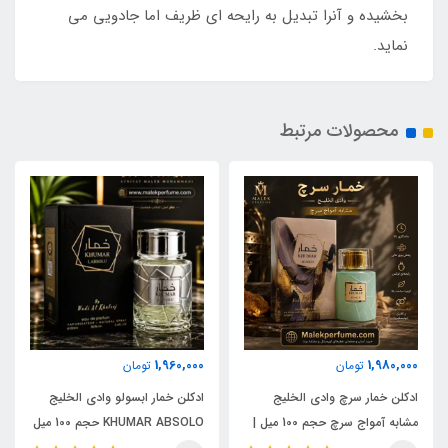
بخشیده و آنرا تبدیل به رایحه ای ظریف اما جادویی می
نماید.
محصولات مرتبط
1,960,000
1,980,000
تومان
تومان
ادکلن خمار سرچ وادی الخلیج
ادکلن خمار ابسولو وادی الخلیج
مشابه آمواج سرچ حجم 100 میل |
KHUMAR ABSOLO حجم 100 میل
KHUMAR Search Eau de
| مشابه اورجینال ایو سن لورن مای