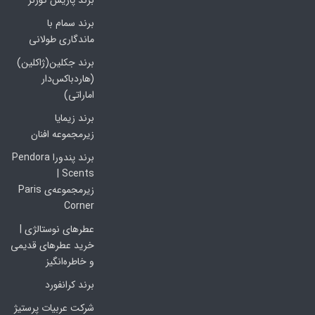
برند پاریس کورنر
برند سمام با
ماندگاری طولانی
برند جکلین(ژاکلین)
(هاردباکس‌دار
اماراتی)
برند زیمایا
زیرمجموعه افنان
برند پندورا Pendora
Scents |
زیرمجموعه‌ی Paris
Corner
عطرهای نوستالژی |
خرید عطرهای قدیمی
و خاطره‌انگیز
برند کرانفورد
شرکت عربیات پرستیژ