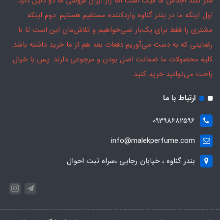
فکر کنند اجناس ما فیک است اما راز ارزان فروشی ما دو دلیل دارد:
اول اینکه ما در بندر گناوه واردکننده مستقیم هستیم. دوم اینکه
مشتری را فقط برای یک‌بار نمی‌خواهیم و تلاش‌مان این است تا با
رضایتی که به دست می‌آوریم دفعات بعد هم از ما خرید داشته باشد.
کلیه محصولات ما ضمانت اصل بودن و مرجوعی دارند. پس با خیال
راحت می‌توانید خرید کنید.
ارتباط با ما
09398682596
info@malekperfume.com
بندر گناوه ، خیابان رجایی ،سراه ثبت احوال