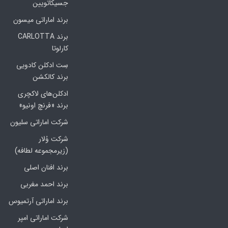
جسیکاتویین
برند اماراتی میسون
برند CARLOTTA
کارلوتا
سِت ادکلن کادویی
برند کالکشن
ادکلن‌های لاکچری
برند «فرنچ اونیو»
شرکت اماراتی سلیون
شرکت وُلار
(زیرمجموعه لطافه)
برند افنان اصلی
برند احمد مغربی
برند اماراتی آرتمیوس
شرکت اماراتی امپر