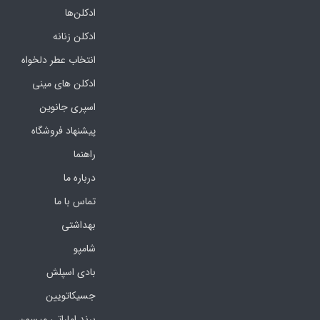
ادکلن‌ها
ادکلن زنانه
انتخاب عطر دلخواه
ادکلن های مینی
اسپری جانوین
پیشنهاد فروشگاه
راهنما
درباره ما
تماس با ما
بهداشتی
شامپو
بادی اسپلش
جسیکاتویین
برند اماراتی میسون