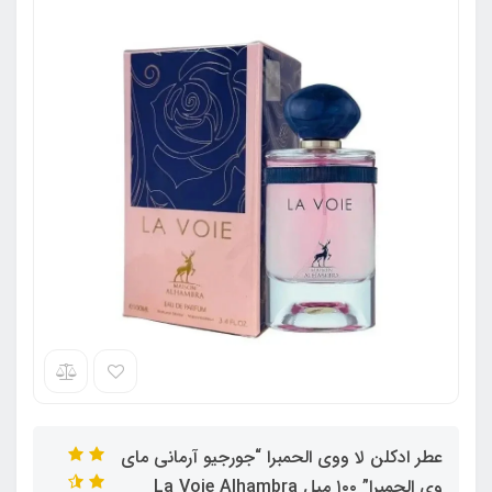
عطر ادکلن لا ووی الحمبرا “جورجیو آرمانی مای
وی الحمبرا” ۱۰۰ میل La Voie Alhambra