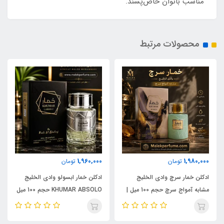
مناسب بانوان خاص‌پسند.
محصولات مرتبط
1,960,000
1,980,000
تومان
تومان
ادکلن خمار سرچ وادی الخلیج
ادکلن خمار ابسولو وادی الخلیج
مشابه آمواج سرچ حجم 100 میل |
KHUMAR ABSOLO حجم 100 میل
KHUMAR Search Eau de
| مشابه اورجینال ایو سن لورن مای
Parfum
سلف (MYSLF)