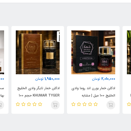
000
1,950,000
2,010,000
تومان
تومان
ادکلن خمار بورن اند روما وادی
ادکلن خمار تایگر وادی الخلیج
ست 
الخلیج 100 میل | مشابه
KHUMAR TYGER حجم 100
نال
اورجینال والنتینو بورن این
میل | رایحه‌ای مشابه بولگاری
شام
روما مردانه
تایگار
پور
الک
ابسول