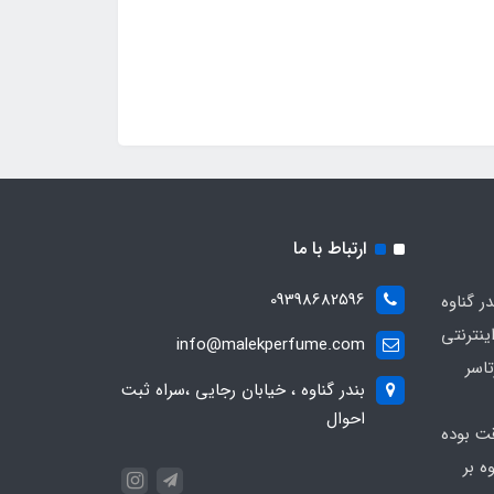
ارتباط با ما
09398682596
 گناوه
ینترنتی
info@malekperfume.com
اسر
بندر گناوه ، خیابان رجایی ،سراه ثبت
احوال
قت بوده
ه بر