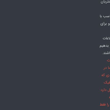
تریان
سب با
 برای
اعات
 بدهیم
شند.
ث
 در
دی که
فیک
 دارد:
را فقط