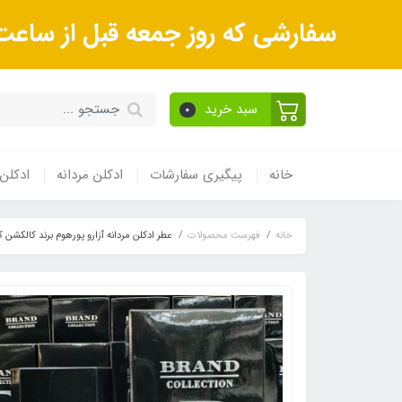
سفارشی که روز جمعه قبل از ساعت 9صبح ثبت می‌کنید روز شنبه و بعداز آن روز یکشنبه ارسال می‌ش
سبد خرید
0
خانه
پیگیری سفارشات
ادکلن مردانه
ادکلن 
خانه
فهرست محصولات
عطر ادکلن مردانه آزارو پورهوم برند کالکشن کد 175 (Azzaro pour Homme) حجم 25