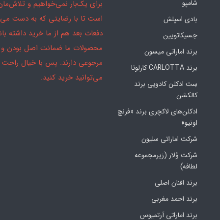
شامپو
برای یک‌بار نمی‌خواهیم و تلاش‌مان
است تا با رضایتی که به دست می‌آ
بادی اسپلش
دفعات بعد هم از ما خرید داشته باش
جسیکاتویین
محصولات ما ضمانت اصل بودن و
برند اماراتی میسون
مرجوعی دارند. پس با خیال راحت
برند CARLOTTA کارلوتا
می‌توانید خرید کنید.
سِت ادکلن کادویی برند
کالکشن
ادکلن‌های لاکچری برند «فرنچ
اونیو»
شرکت اماراتی سلیون
شرکت وُلار (زیرمجموعه
لطافه)
برند افنان اصلی
برند احمد مغربی
برند اماراتی آرتمیوس