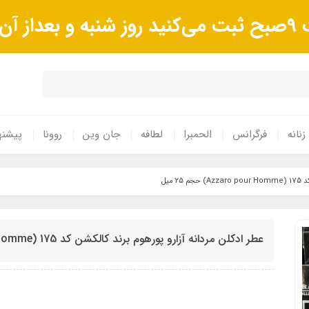
وند.
زنانه
فرگرانس
الحمبرا
لطافه
جان وین
روونا
پیشنه
 میل
عطر ادکلن مردانه آزارو پورهوم برند کالکشن کد 175 (Azzaro pour Homme) حجم 25 میل