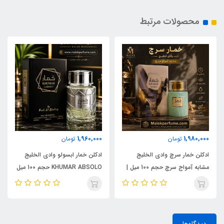
محصولات مرتبط
1,960,000
1,980,000
تومان
تومان
ادکلن خمار سرچ وادی الخلیج
ادکلن خمار ابسولو وادی الخلیج
مشابه آمواج سرچ حجم 100 میل |
KHUMAR ABSOLO حجم 100 میل
KHUMAR Search Eau de
| مشابه اورجینال ایو سن لورن مای
Parfum
سلف (MYSLF)