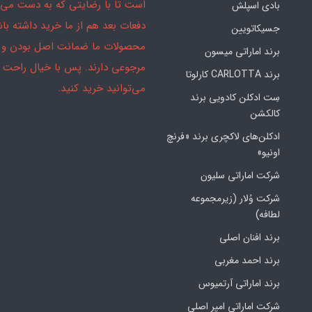
است تا با رضایتی که به دست می‌آ
بادی اسپلش
دفعات بعد هم از ما خرید داشته باش
جسیکاتویین
محصولات ما ضمانت اصل بودن و
برند اماراتی میسون
مرجوعی دارند. پس با خیال راحت
برند CARLOTTA کارلوتا
می‌توانید خرید کنید.
سِت ادکلن کادویی برند
کالکشن
ادکلن‌های لاکچری برند «فرنچ
اونیو»
شرکت اماراتی سلیون
شرکت وُلار (زیرمجموعه
لطافه)
برند افنان اصلی
برند احمد مغربی
برند اماراتی آرتمیوس
شرکت اماراتی امپر اصلی