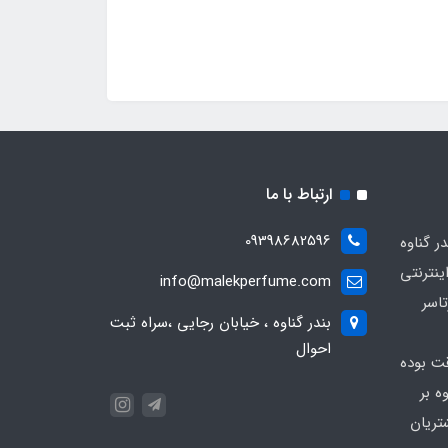
ارتباط با ما
09398682596
 گناوه
ینترنتی
info@malekperfume.com
اسر
بندر گناوه ، خیابان رجایی ،سراه ثبت
احوال
قت بوده
ه بر
تریان