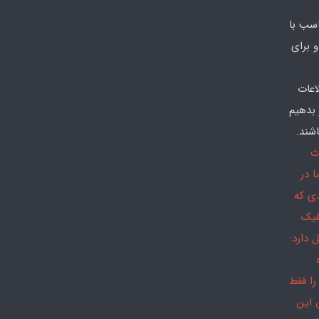
سب با
 برای
اعات
 بدهیم
شند.
ث
 در
دی که
فیک
 دارد:
را فقط
 این