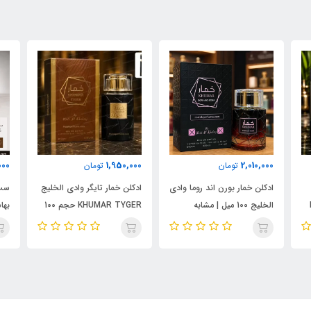
000
1,950,000
2,010,000
تومان
تومان
ادکلن خمار بورن اند روما وادی
ادکلن خمار تایگر وادی الخلیج
ست 
الخلیج 100 میل | مشابه
KHUMAR TYGER حجم 100
نال
اورجینال والنتینو بورن این
میل | رایحه‌ای مشابه بولگاری
شام
روما مردانه
تایگار
پور
الک
ابسول