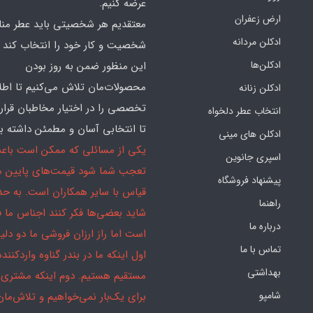
عرضه کنیم.
ارض زعفران
معتقدیم هر شخصیتی باید عطر منا
ادکلن مردانه
شخصیت و کار خود را انتخاب کند و
ادکلن‌ها
این منظور ضمن به روز بودن
محصولات‌مان تلاش می‌کنیم تا اطل
ادکلن زنانه
تخصصی را در اختیار مخاطبان قرار
انتخاب عطر دلخواه
تا انتخابی آسان و مطمئن داشته با
ادکلن های مینی
یکی از مسائلی که ممکن است باع
اسپری جانوین
تعجب شما شود قیمت‌های پایین ما
پیشنهاد فروشگاه
قیاس با سایر همکاران است. به ح
راهنما
شاید بعضی‌ها فکر کنند اجناس ما 
درباره ما
است اما راز ارزان فروشی ما دو دلیل
تماس با ما
اول اینکه ما در بندر گناوه واردکننده
بهداشتی
مستقیم هستیم. دوم اینکه مشتری 
شامپو
برای یک‌بار نمی‌خواهیم و تلاش‌مان