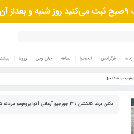
وند.
زنانه
فرگرانس
الحمبرا
لطافه
جان وین
روونا
پیشنه
ادکلن برند کالکشن 220 جورجیو آرمانی آکوا پروفومو مردانه ٢۵ میل