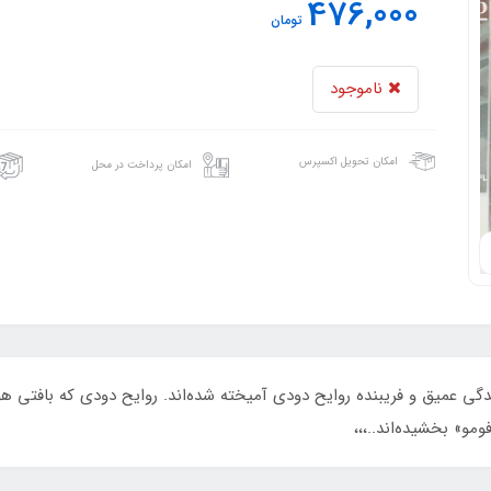
476,000
تومان
ناموجود
امکان تحویل اکسپرس
امکان پرداخت در محل
دگی عمیق و فریبنده روایح دودی آمیخته شده‌اند. روایح دودی که بافتی هو
و» بخشیده‌اند..،،،