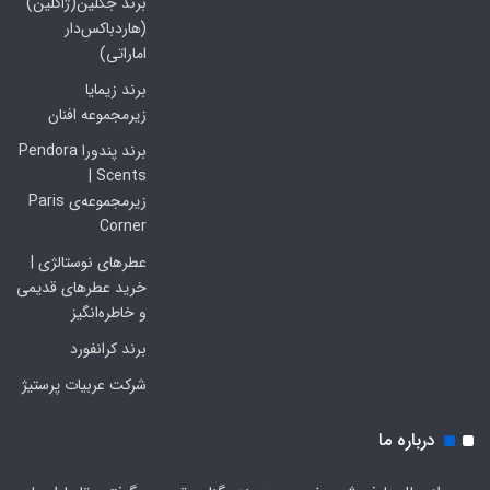
برند جکلین(ژاکلین)
(هاردباکس‌دار
اماراتی)
برند زیمایا
زیرمجموعه افنان
برند پندورا Pendora
Scents |
زیرمجموعه‌ی Paris
Corner
عطرهای نوستالژی |
خرید عطرهای قدیمی
و خاطره‌انگیز
برند کرانفورد
شرکت عربیات پرستیژ
درباره ما