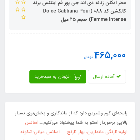
عطر ادکلن زنانه دی اند جی پور فم اینتنس برند
کالکشن کد 088 (Dolce Gabbana Pour
Femme Intense) حجم 25 میل
465,000
تومان
آماده ارسال
افزودن به سبدخرید
رایحه‌ای گرم وشیرین دارد که از ماندگاری و پخش‌بوی بسیار
بالایی برخوردار استو به شما پیشنهاد می‌کنیم....
اسانس
اولیه:نارنگی ماندارین، بهار نارنج......اسانس میانی:شکوفه