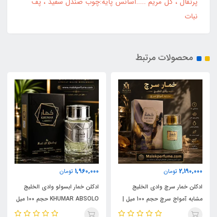
پرتقال ، گل مریم .....اسانس پایه:چوب صندل سفید ، پف
نبات
محصولات مرتبط
1,960,000
2,190,000
تومان
تومان
ادکلن خمار سرچ وادی الخلیج
ادکلن خمار ابسولو وادی الخلیج
مشابه آمواج سرچ حجم 100 میل |
KHUMAR ABSOLO حجم 100 میل
KHUMAR Search Eau de
| مشابه اورجینال ایو سن لورن مای