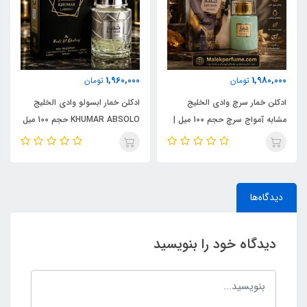
1,960,000
1,980,000
تومان
تومان
ادکلن خمار سرچ وادی الخلیج
ادکلن خمار ابسولو وادی الخلیج
مشابه آمواج سرچ حجم 100 میل |
KHUMAR ABSOLO حجم 100 میل
KHUMAR Search Eau de
| مشابه اورجینال ایو سن لورن مای
Parfum
سلف (MYSLF)
دیدگاه‌ها
دیدگاه خود را بنویسید