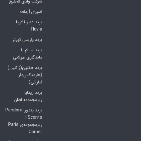
شرکت وادی الخلیج
اسپری آرماف
برند عطر فلاویا
Flavia
برند پاریس کورنر
برند سمام با
ماندگاری طولانی
برند جکلین(ژاکلین)
(هاردباکس‌دار
اماراتی)
برند زیمایا
زیرمجموعه افنان
برند پندورا Pendora
Scents |
زیرمجموعه‌ی Paris
Corner