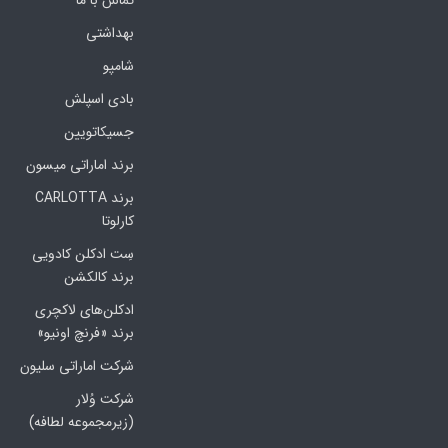
تماس با ما
بهداشتی
شامپو
بادی اسپلش
جسیکاتویین
برند اماراتی میسون
برند CARLOTTA
کارلوتا
سِت ادکلن کادویی
برند کالکشن
ادکلن‌های لاکچری
برند «فرنچ اونیو»
شرکت اماراتی سلیون
شرکت وُلار
(زیرمجموعه لطافه)