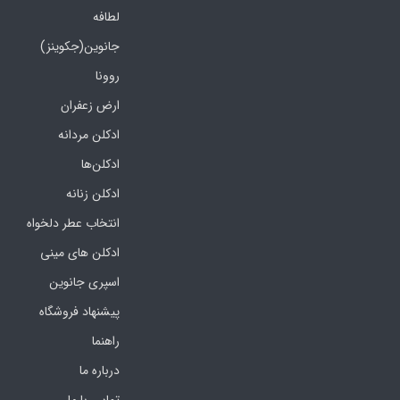
لطافه
جانوین(جکوینز)
روونا
ارض زعفران
ادکلن مردانه
ادکلن‌ها
ادکلن زنانه
انتخاب عطر دلخواه
ادکلن های مینی
اسپری جانوین
پیشنهاد فروشگاه
راهنما
درباره ما