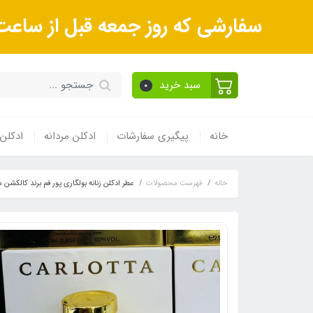
سفارشی که روز جمعه قبل از ساعت 9صبح ثبت می‌کنید روز شنبه و بعداز آن روز یکشنبه ارسال می‌ش
سبد خرید
0
خانه
پیگیری سفارشات
ادکلن مردانه
ادکلن 
خانه
فهرست محصولات
عطر ادکلن زنانه بولگاری پور فم برند کالکشن مدل 158 (Bvlgari Pour Femme) حجم