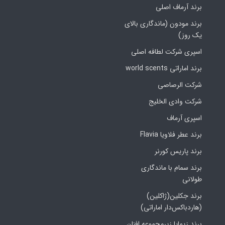
برند آرماف اصلی
برند مودون (ماندگاری بالای
یک روز)
اسپری شرکت لطافه اصلی
برند اماراتی world scents
شرکت الرصاصی
شرکت وادی الخلیج
اسپری آرماف
برند عطر فلاویا Flavia
برند پاریس کورنر
برند سمام با ماندگاری
طولانی
برند جکلین(ژاکلین)
(هاردباکس‌دار اماراتی)
برند زیمایا زیرمجموعه افنان