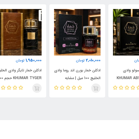
000
1,950,000
2,010,000
تومان
تومان
ادکلن خمار بورن اند روما وادی
ادکلن خمار تایگر وادی الخلیج
ست 
الخلیج 100 میل | مشابه
KHUMAR TYGER حجم 100
نال
اورجینال والنتینو بورن این
میل | رایحه‌ای مشابه بولگاری
شام
روما مردانه
تایگار
پور
الک
ابسول