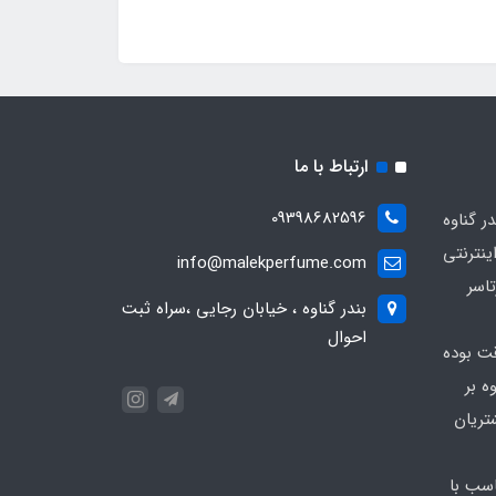
ارتباط با ما
09398682596
 گناوه
ینترنتی
info@malekperfume.com
اسر
بندر گناوه ، خیابان رجایی ،سراه ثبت
احوال
قت بوده
ه بر
تریان
سب با