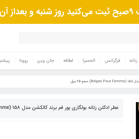
وند.
زنانه
فرگرانس
الحمبرا
لطافه
جان وین
روونا
پیشنه
 25 میل
عطر ادکلن زنانه بولگاری پور فم برند کالکشن مدل 158 (Bvlgari Pour Femme) حجم 25 میل