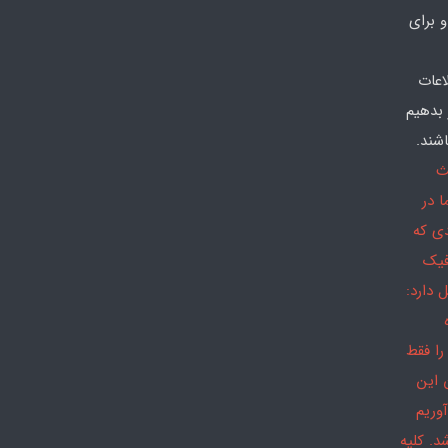
 برای
اعات
 بدهیم
شند.
ث
 در
دی که
فیک
 دارد:
را فقط
 این
وریم
د. کلیه