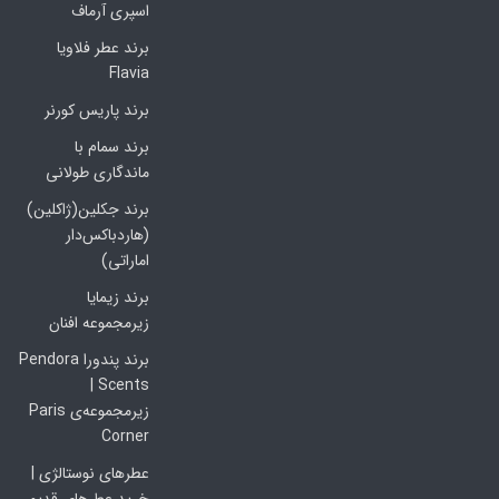
اسپری آرماف
برند عطر فلاویا
Flavia
برند پاریس کورنر
برند سمام با
ماندگاری طولانی
برند جکلین(ژاکلین)
(هاردباکس‌دار
اماراتی)
برند زیمایا
زیرمجموعه افنان
برند پندورا Pendora
Scents |
زیرمجموعه‌ی Paris
Corner
عطرهای نوستالژی |