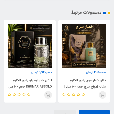
محصولات مرتبط
1,960,000
2,190,000
تومان
تومان
ادکلن خمار سرچ وادی الخلیج
ادکلن خمار ابسولو وادی الخلیج
مشابه آمواج سرچ حجم 100 میل |
KHUMAR ABSOLO حجم 100 میل
KHUMAR Search Eau de
| مشابه اورجینال ایو سن لورن مای
Parfum
سلف (MYSLF)