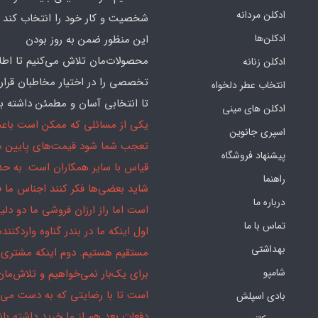
ادکلن مردانه
شخصیت و کار خود را انتخاب کند و
ادکلن‌ها
این منظور ضمن به روز بودن
محصولات‌مان تلاش می‌کنیم تا اطل
ادکلن زنانه
تخصصی را در اختیار مخاطبان قرار
انتخاب عطر دلخواه
تا انتخابی آسان و مطمئن داشته با
ادکلن های مینی
یکی از مسائلی که ممکن است باع
اسپری جانوین
تعجب شما شود قیمت‌های پایین ما
پیشنهاد فروشگاه
قیاس با سایر همکاران است. به ح
راهنما
شاید بعضی‌ها فکر کنند اجناس ما 
درباره ما
است اما راز ارزان فروشی ما دو دلیل
تماس با ما
اول اینکه ما در بندر گناوه واردکننده
بهداشتی
مستقیم هستیم. دوم اینکه مشتری 
شامپو
برای یک‌بار نمی‌خواهیم و تلاش‌مان
است تا با رضایتی که به دست می‌آ
بادی اسپلش
دفعات بعد هم از ما خرید داشته باش