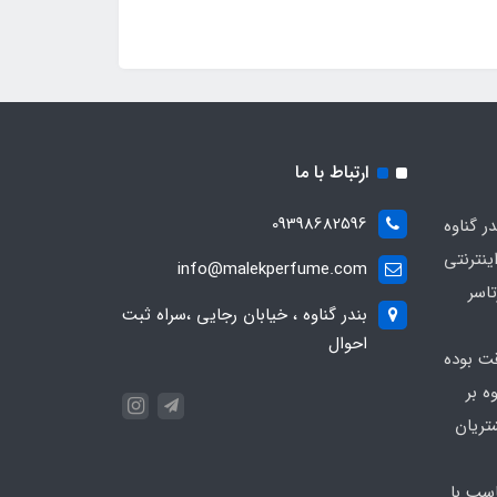
ارتباط با ما
09398682596
 گناوه
ینترنتی
info@malekperfume.com
اسر
بندر گناوه ، خیابان رجایی ،سراه ثبت
احوال
قت بوده
ه بر
تریان
سب با