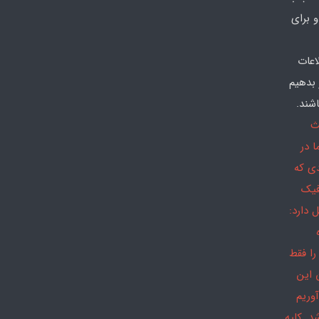
 برای
اعات
 بدهیم
شند.
ث
 در
دی که
فیک
 دارد:
را فقط
 این
وریم
د. کلیه