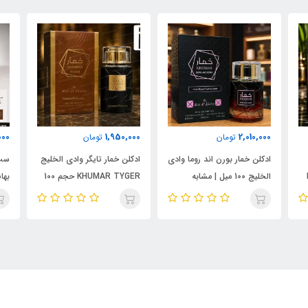
000
1,950,000
2,010,000
تومان
تومان
ادکلن خمار بورن اند روما وادی
ادکلن خمار تایگر وادی الخلیج
ست 
الخلیج 100 میل | مشابه
KHUMAR TYGER حجم 100
نال
اورجینال والنتینو بورن این
میل | رایحه‌ای مشابه بولگاری
شام
روما مردانه
تایگار
پور
الک
ابسول