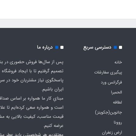
دسترسی سریع
درباره ما
پس از سال‌ها فروش حضوری در بندر
خانه
تصمیم گرفتیم تا با ایجاد فروشگاه ا
پیگیری سفارشات
پاسخگوی نیاز مشتریان خود در سرت
فرگرانس ورد
ایران باشیم.
الحمبرا
مبنایِ کار ما همواره بر اساس صدا
لطافه
است و همواره سعی کرده‌ایم تا علاو
جانوین(جکوینز)
قیمت مناسب، کیفیت بالایی به مش
روونا
عرضه کنیم.
ارض زعفران
معتقدیم هر شخصیتی باید عطر منا