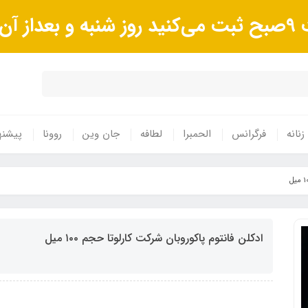
وند.
زنانه
فرگرانس
الحمبرا
لطافه
جان وین
روونا
پیشنه
ادکلن فانتوم پاکوروبان شرکت کارلوتا حجم ١٠٠ میل