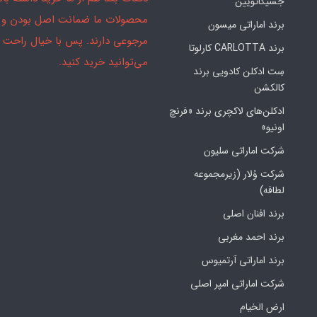
جسیکاتویین
محصولات ما ضمانت اصل بودن و
برند اماراتی میسون
مرجوعی دارند. پس با خیال راحت
برند CARLOTTA کارلوتا
می‌توانید خرید کنید.
سِت ادکلن کادویی برند
کالکشن
ادکلن‌های لاکچری برند «فرنچ
اونیو»
شرکت اماراتی سلیون
شرکت وُلار (زیرمجموعه
لطافه)
برند افنان اصلی
برند احمد مغربی
برند اماراتی آرتمیوس
شرکت اماراتی امپر اصلی
ارض الخیام