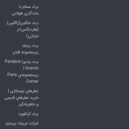
برند سمام با
ماندگاری طولانی
برند جکلین(ژاکلین)
(هاردباکس‌دار
اماراتی)
برند زیمایا
زیرمجموعه افنان
برند پندورا Pendora
Scents |
زیرمجموعه‌ی Paris
Corner
عطرهای نوستالژی |
خرید عطرهای قدیمی
و خاطره‌انگیز
برند کرانفورد
شرکت عربیات پرستیژ