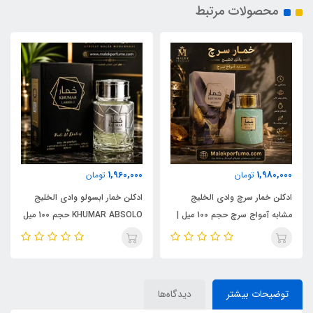
محصولات مرتبط
1,960,000
1,980,000
تومان
تومان
ادکلن خمار سرچ وادی الخلیج
ادکلن خمار ابسولو وادی الخلیج
مشابه آمواج سرچ حجم 100 میل |
KHUMAR ABSOLO حجم 100 میل
KHUMAR Search Eau de
| مشابه اورجینال ایو سن لورن مای
Parfum
سلف (MYSLF)
توضیحات بیشتر
دیدگاه‌ها