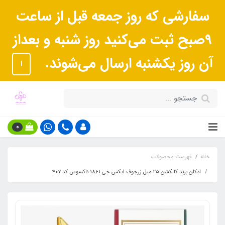
سفارشی که روز جمعه قبل از ساعت
9صبح ثبت می‌کنید روز شنبه و بعداز
آن روز یکشنبه ارسال می‌شوند.
ا
0
خانه
فهرست محصولات
ادکلن برند کالکشن ٢۵ میل زرجوف ایکس جی 1861 ناکسوس کد ۴٠٧