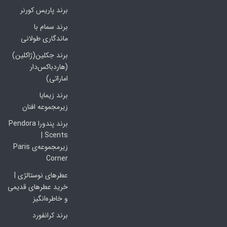
برند پاریس کورنر
برند سمام با
ماندگاری طولانی
برند جکلین(ژاکلین)
(هاردباکس‌دار
اماراتی)
برند زیمایا
زیرمجموعه افنان
برند پندورا Pendora
Scents |
زیرمجموعه‌ی Paris
Corner
عطرهای نوستالژی |
خرید عطرهای قدیمی
و خاطره‌انگیز
برند کرانفورد