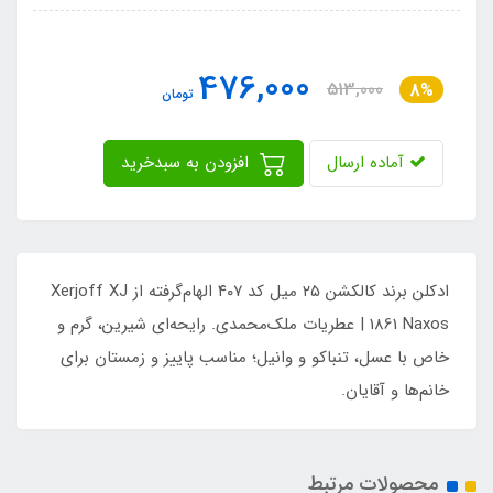
476,000
513,000
8%
تومان
آماده ارسال
افزودن به سبدخرید
ادکلن برند کالکشن ۲۵ میل کد ۴۰۷ الهام‌گرفته از Xerjoff XJ
1861 Naxos | عطریات ملک‌محمدی. رایحه‌ای شیرین، گرم و
خاص با عسل، تنباکو و وانیل؛ مناسب پاییز و زمستان برای
خانم‌ها و آقایان.
محصولات مرتبط