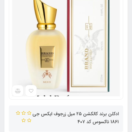
ادکلن برند کالکشن ٢۵ میل زرجوف ایکس جی
1861 ناکسوس کد ۴٠٧