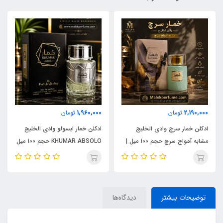
1,960,000
2,190,000
تومان
تومان
ادکلن خمار سرچ وادی الخلیج
ادکلن خمار ابسولو وادی الخلیج
مشابه آمواج سرچ حجم 100 میل |
KHUMAR ABSOLO حجم 100 میل
KHUMAR Search Eau de
| مشابه اورجینال ایو سن لورن مای
Parfum
سلف (MYSLF)
توضیحات بیشتر
دیدگاه‌ها