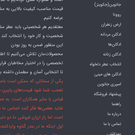
جانوین(جکوینز)
قیمت مناسب، کیفیت بالایی به مش
روونا
عرضه کنیم.
ارض زعفران
معتقدیم هر شخصیتی باید عطر منا
ادکلن مردانه
شخصیت و کار خود را انتخاب کند و
ادکلن‌ها
این منظور ضمن به روز بودن
محصولات‌مان تلاش می‌کنیم تا اطل
ادکلن زنانه
تخصصی را در اختیار مخاطبان قرار
انتخاب عطر دلخواه
تا انتخابی آسان و مطمئن داشته با
ادکلن های مینی
یکی از مسائلی که ممکن است باع
اسپری جانوین
تعجب شما شود قیمت‌های پایین ما
پیشنهاد فروشگاه
قیاس با سایر همکاران است. به ح
راهنما
شاید بعضی‌ها فکر کنند اجناس ما 
درباره ما
است اما راز ارزان فروشی ما دو دلیل
تماس با ما
اول اینکه ما در بندر گناوه واردکننده
بهداشتی