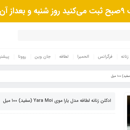
وند.
زنانه
فرگرانس
الحمبرا
لطافه
جان وین
روونا
پیشنه
ادکلن زنانه لطافه مدل یارا موی Yara Moi (سفید) ١٠٠ میل