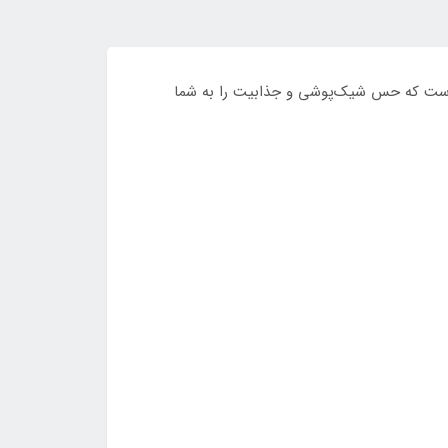
وتلی | 4×30 میل
 با رایحه‌ای گلی، ملایم و دلنشین است که حس شیک‌پوشی و جذابیت را به شما