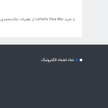
با خرید Lattafa Yara Moi از عطریات ملک‌محمدی از کیفیت اصلی و رایحه اصیل این عطر لذت ببرید.
نماد اعتماد الکترونیک