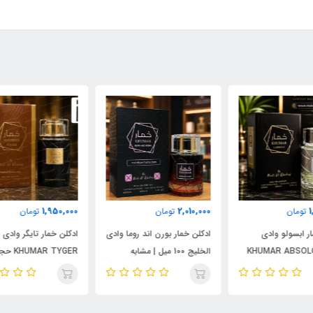
000
1,950,000
2,010,000
تومان
تومان
ادکلن خمار بورن اند روما وادی
ادکلن خمار تایگر وادی الخلیج
ست 
الخلیج 100 میل | مشابه
KHUMAR TYGER حجم 100
نال
اورجینال والنتینو بورن این
میل | رایحه‌ای مشابه بولگاری
شام
روما مردانه
تایگار
پور
الک