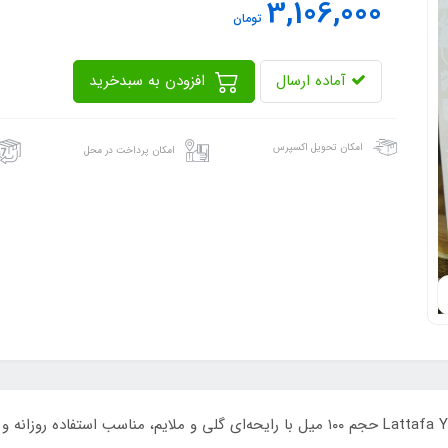
3,106,000
تومان
آماده ارسال
افزودن به سبدخرید
امکان تحویل اکسپرس
امکان پرداخت در محل
عطر ادکلن زنانه لطافه مدل یارا موی سفید | Lattafa Yara Moi حجم ۱۰۰ میل با رایحه‌ای گل