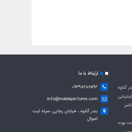
ارتباط با ما
09398682596
 گناوه
ینترنتی
info@malekperfume.com
اسر
بندر گناوه ، خیابان رجایی ،سراه ثبت
احوال
قت بوده
ه بر