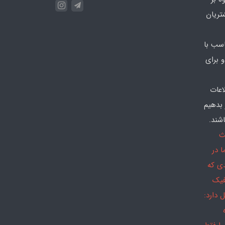
تریان
سب با
 برای
اعات
 بدهیم
شند.
ث
 در
دی که
فیک
 دارد: