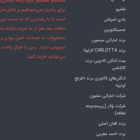
مستقیم هستیم. دوم اینکه مشتری 
شامپو
برای یک‌بار نمی‌خواهیم و تلاش‌مان
است تا با رضایتی که به دست می‌آ
بادی اسپلش
دفعات بعد هم از ما خرید داشته باش
جسیکاتویین
محصولات ما ضمانت اصل بودن و
برند اماراتی میسون
مرجوعی دارند. پس با خیال راحت
برند CARLOTTA کارلوتا
می‌توانید خرید کنید.
سِت ادکلن کادویی برند
کالکشن
ادکلن‌های لاکچری برند «فرنچ
اونیو»
شرکت اماراتی سلیون
شرکت وُلار (زیرمجموعه
لطافه)
برند افنان اصلی
برند احمد مغربی