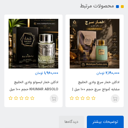
محصولات مرتبط
1,960,000
2,190,000
تومان
تومان
ادکلن خمار سرچ وادی الخلیج
ادکلن خمار ابسولو وادی الخلیج
مشابه آمواج سرچ حجم 100 میل |
KHUMAR ABSOLO حجم 100 میل
KHUMAR Search Eau de
| مشابه اورجینال ایو سن لورن مای
Parfum
سلف (MYSLF)
توضیحات بیشتر
دیدگاه‌ها