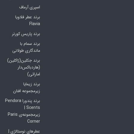
اسپری آرماف
برند عطر فلاویا
Flavia
برند پاریس کورنر
برند سمام با
ماندگاری طولانی
برند جکلین(ژاکلین)
(هاردباکس‌دار
اماراتی)
برند زیمایا
زیرمجموعه افنان
برند پندورا Pendora
Scents |
زیرمجموعه‌ی Paris
Corner
عطرهای نوستالژی |