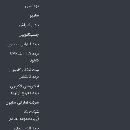
بهداشتی
شامپو
بادی اسپلش
جسیکاتویین
برند اماراتی میسون
برند CARLOTTA
کارلوتا
سِت ادکلن کادویی
برند کالکشن
ادکلن‌های لاکچری
برند «فرنچ اونیو»
شرکت اماراتی سلیون
شرکت وُلار
(زیرمجموعه لطافه)
برند افنان اصلی