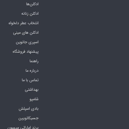
ادکلن‌ها
ادکلن زنانه
انتخاب عطر دلخواه
ادکلن های مینی
اسپری جانوین
پیشنهاد فروشگاه
راهنما
درباره ما
تماس با ما
بهداشتی
شامپو
بادی اسپلش
جسیکاتویین
برند اماراتی میسون