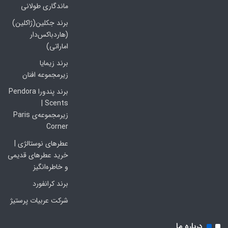
ماندگاری طولانی
برند جکلین(ژاکلین)
(هاردباکس‌دار
اماراتی)
برند زیمایا
زیرمجموعه افنان
برند پندورا Pendora
Scents |
زیرمجموعه‌ی Paris
Corner
عطرهای نوستالژی |
خرید عطرهای قدیمی
و خاطره‌انگیز
برند کرانفورد
شرکت عربیات پرستیژ
درباره ما