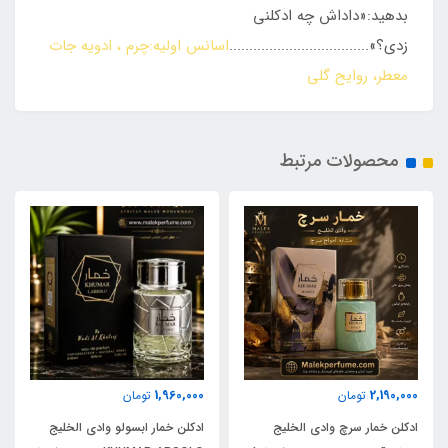
بدهید:«داداش چه ادکلنی
زدی؟»...................................
اسانس اولیه:چرم ، ادویه جات
معطر، روایح گلی
محصولات مرتبط
1,960,000
2,190,000
تومان
تومان
ادکلن خمار سرچ وادی الخلیج
ادکلن خمار ابسولو وادی الخلیج