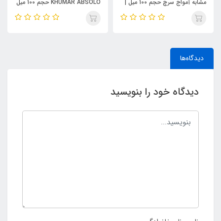
مشابه آمواج سرچ حجم 100 میل |
KHUMAR ABSOLO حجم 100 میل
KHUMAR Search Eau de
| مشابه اورجینال ایو سن لورن مای
Parfum
سلف (MYSLF)
دیدگاه‌ها
دیدگاه خود را بنویسید