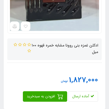
ادکلن غمزه بنی روونا مشابه خمره قهوه ١٠٠
میل
1,827,000
تومان
آماده ارسال
افزودن به سبدخرید