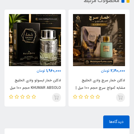
محصولات مرتبط
1,960,000
2,190,000
تومان
تومان
ادکلن خمار سرچ وادی الخلیج
ادکلن خمار ابسولو وادی الخلیج
مشابه آمواج سرچ حجم 100 میل |
KHUMAR ABSOLO حجم 100 میل
KHUMAR Search Eau de
| مشابه اورجینال ایو سن لورن مای
Parfum
سلف (MYSLF)
دیدگاه‌ها