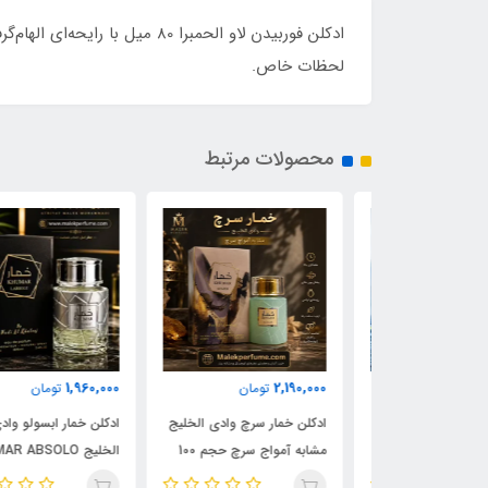
ادکلن فوربیدن لاو الحمبرا 80
لحظات خاص.
محصولات مرتبط
1,960,000
2,190,000
مان
تومان
تومان
ادکلن شیرو اجمل 90 میل |
ادکلن خمار سرچ وادی الخلیج
ادکلن خمار ابسولو وادی
Ajmal 
مشابه آمواج سرچ حجم 100
الخلیج KHUMAR ABSOLO
| خرید با بهترین
میل | KHUMAR Search Eau
حجم 100 میل | مشابه اورجی