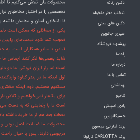
محصولات‌مان تلاش می‌کنیم تا اطل
ادکلن زنانه
تخصصی را در اختیار مخاطبان قرار
انتخاب عطر دلخواه
تا انتخابی آسان و مطمئن داشته با
ادکلن های مینی
یکی از مسائلی که ممکن است باع
اسپری جانوین
تعجب شما شود قیمت‌های پایین ما
پیشنهاد فروشگاه
قیاس با سایر همکاران است. به ح
راهنما
شاید بعضی‌ها فکر کنند اجناس ما 
درباره ما
است اما راز ارزان فروشی ما دو دلیل
تماس با ما
اول اینکه ما در بندر گناوه واردکننده
بهداشتی
مستقیم هستیم. دوم اینکه مشتری 
شامپو
برای یک‌بار نمی‌خواهیم و تلاش‌مان
است تا با رضایتی که به دست می‌آ
بادی اسپلش
دفعات بعد هم از ما خرید داشته باش
جسیکاتویین
محصولات ما ضمانت اصل بودن و
برند اماراتی میسون
مرجوعی دارند. پس با خیال راحت
برند CARLOTTA کارلوتا