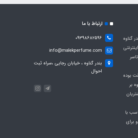
ارتباط با ما
09398682596
 گناوه
ینترنتی
info@malekperfume.com
اسر
بندر گناوه ، خیابان رجایی ،سراه ثبت
احوال
قت بوده
ه بر
تریان
سب با
 برای