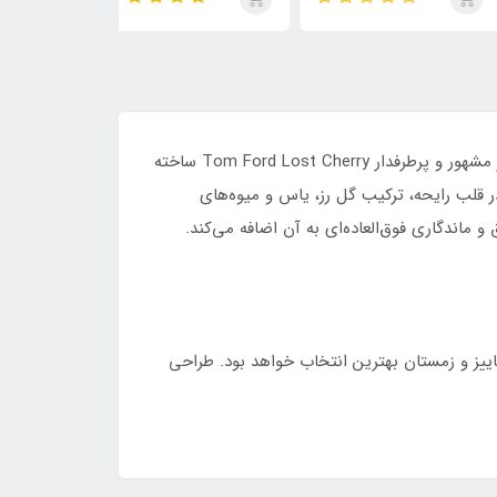
پس، بولگاری تایگار، له میل
استرانگر ویت یو ابسولوتلی،
ماراکوجا، ایمجین
سیر و استرانگر ویت یو
اینتنسلی، پارفوم و لیدر
ابسولو و سانتال 33
وتلی | 4×30 میل
ادکلن فوربیدن لاو الحمبرا (Forbidden Love Alhambra) با حجم 80 میل، عطری لوکس، خاص و اغواگر است که با الهام از عطر مشهور و پرطرفدار Tom Ford Lost Cherry ساخته
ر قلب رایحه، ترکیب گل رز، یاس و میوه‌های
ماندگاری فوق‌العاده‌ای به آن اضافه می‌کند.
اییز و زمستان بهترین انتخاب خواهد بود. طراحی