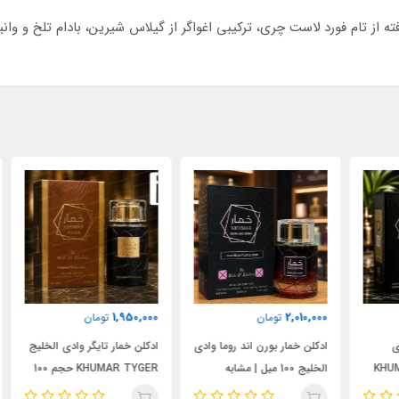
 میل با رایحه‌ای الهام‌گرفته از تام فورد لاست چری، ترکیبی اغواگر از گیلاس شیرین، باد
000
1,950,000
2,010,000
تومان
تومان
ادکلن خمار بورن اند روما وادی
ادکلن خمار تایگر وادی الخلیج
ست 
الخلیج 100 میل | مشابه
KHUMAR TYGER حجم 100
نال
اورجینال والنتینو بورن این
میل | رایحه‌ای مشابه بولگاری
شام