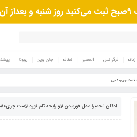
وند.
زنانه
فرگرانس
الحمبرا
لطافه
جان وین
روونا
پیشنه
است چری80میل
ادکلن الحمبرا مدل فوربیدن لاو رایحه تام فورد لاست چری80میل