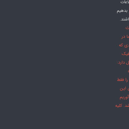
اعات
 بدهیم
شند.
ث
 در
دی که
فیک
 دارد:
را فقط
 این
وریم
د. کلیه