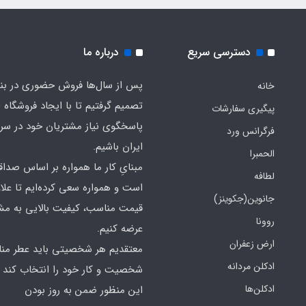
دسترسی سریع
درباره ما
پس از سال‌ها فروش حضوری در بندر
خانه
تصمیم گرفتیم تا با ایجاد فروشگاه ا
پیگیری سفارشات
پاسخگوی نیاز مشتریان خود در سرت
فرگرانس ورد
ایران باشیم.
الحمبرا
مبنایِ کار ما همواره بر اساس صدا
لطافه
است و همواره سعی کرده‌ایم تا علاو
جانوین(جکوینز)
قیمت مناسب، کیفیت بالایی به مش
روونا
عرضه کنیم.
ارض زعفران
معتقدیم هر شخصیتی باید عطر منا
ادکلن مردانه
شخصیت و کار خود را انتخاب کند و
ادکلن‌ها
این منظور ضمن به روز بودن