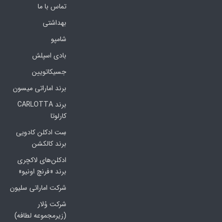
تماس با ما
بهداشتی
شامپو
بادی اسپلش
جسیکاتویین
برند اماراتی میسون
برند CARLOTTA
کارلوتا
سِت ادکلن کادویی
برند کالکشن
ادکلن‌های لاکچری
برند «فرنچ اونیو»
شرکت اماراتی سلیون
شرکت وُلار
(زیرمجموعه لطافه)