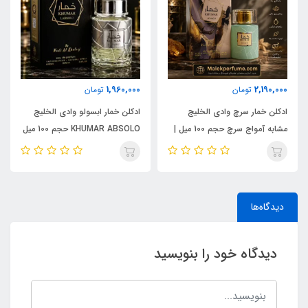
1,960,000
2,190,000
تومان
تومان
ادکلن خمار سرچ وادی الخلیج
ادکلن خمار ابسولو وادی الخلیج
مشابه آمواج سرچ حجم 100 میل |
KHUMAR ABSOLO حجم 100 میل
KHUMAR Search Eau de
| مشابه اورجینال ایو سن لورن مای
Parfum
سلف (MYSLF)
دیدگاه‌ها
دیدگاه خود را بنویسید