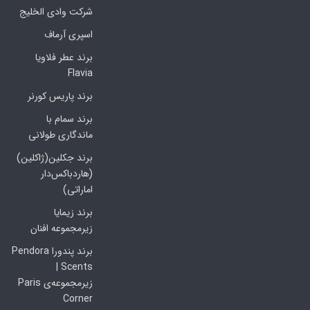
شرکت وادی الخلیج
اسپری آرماف
برند عطر فلاویا
Flavia
برند پاریس کورنر
برند سمام با
ماندگاری طولانی
برند جکلین(ژاکلین)
(هاردباکس‌دار
اماراتی)
برند زیمایا
زیرمجموعه افنان
برند پندورا Pendora
Scents |
زیرمجموعه‌ی Paris
Corner