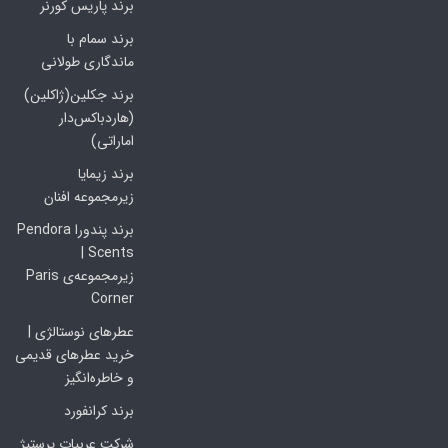
برند پاریس کورنر
برند سمام با
ماندگاری طولانی
برند جکلین(ژاکلین)
(هاردباکس‌دار
اماراتی)
برند زیمایا
زیرمجموعه افنان
برند پندورا Pendora
Scents |
زیرمجموعه‌ی Paris
Corner
عطرهای نوستالژی |
خرید عطرهای قدیمی
و خاطره‌انگیز
برند کرانفورد
شرکت عربیات پرستیژ