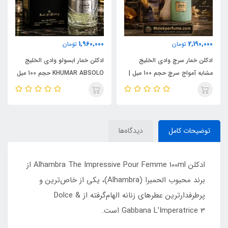
1,960,000
2,190,000
تومان
تومان
ادکلن خمار سرچ وادی الخلیج
ادکلن خمار ابسولو وادی الخلیج
مشابه آمواج سرچ حجم 100 میل |
KHUMAR ABSOLO حجم 100 میل
KHUMAR Search Eau de
| مشابه اورجینال ایو سن لورن مای
Parfum
سلف (MYSLF)
توضیحات کامل
دیدگاه‌ها
ادکلن Alhambra The Impressive Pour Femme 100ml از
برند محبوب الحمبرا (Alhambra)، یکی از خاص‌ترین و
پرطرفدارترین عطرهای زنانه الهام‌گرفته از Dolce &
Gabbana L’Imperatrice 3 است.