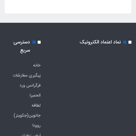
نماد اعتماد الکترونیک
دسترسی
سریع
خانه
پیگیری سفارشات
فرگرانس ورد
الحمبرا
لطافه
جانوین(جکوینز)
روونا
ارض زعفران