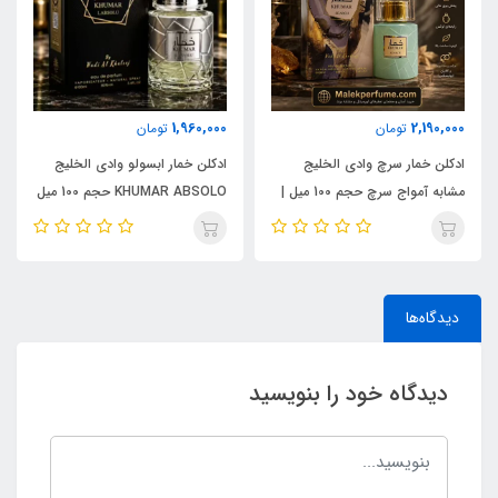
1,960,000
2,190,000
تومان
تومان
ادکلن خمار سرچ وادی الخلیج
ادکلن خمار ابسولو وادی الخلیج
مشابه آمواج سرچ حجم 100 میل |
KHUMAR ABSOLO حجم 100 میل
KHUMAR Search Eau de
| مشابه اورجینال ایو سن لورن مای
Parfum
سلف (MYSLF)
دیدگاه‌ها
دیدگاه خود را بنویسید