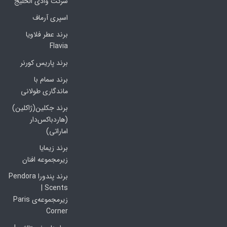
شرکت وادی الخلیج
اسپری آرماف
برند عطر فلاویا
Flavia
برند پاریس کورنر
برند سمام با
ماندگاری طولانی
برند جکلین(ژاکلین)
(هاردباکس‌دار
اماراتی)
برند زیمایا
زیرمجموعه افنان
برند پندورا Pendora
Scents |
زیرمجموعه‌ی Paris
Corner