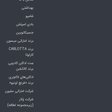
بهداشتی
شامپو
بادی اسپلش
جسیکاتویین
برند اماراتی میسون
برند CARLOTTA
کارلوتا
سِت ادکلن کادویی
برند کالکشن
ادکلن‌های لاکچری
برند «فرنچ اونیو»
شرکت اماراتی سلیون
شرکت وُلار
(زیرمجموعه لطافه)