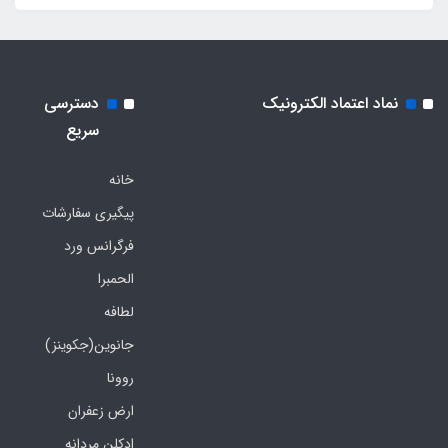
نماد اعتماد الکترونیک
دسترسی
سریع
خانه
پیگیری سفارشات
فرگرانس ورد
الحمبرا
لطافه
جانوین(جکوینز)
روونا
ارض زعفران
ادکلن مردانه