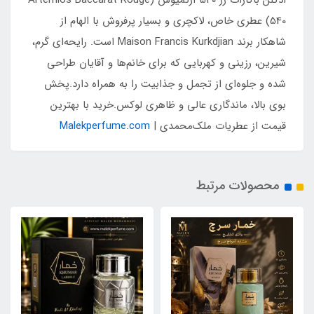
ادکلن باکارات رژ 540 آرتمیوس (Artemios Baccarat Rouge
540) عطری خاص، لاکچری و بسیار پرفروش با الهام از
شاهکار برند Maison Francis Kurkdjian است. رایحه‌ای گرم،
شیرین، رزینی و کهربایی که برای خانم‌ها و آقایان طراحی
شده و جلوه‌ای از تجمل و جذابیت را به همراه دارد.پخش
بوی بالا، ماندگاری عالی و ظاهری لوکس.خرید با بهترین
قیمت از عطریات ملک‌محمدی |
Malekperfume.com
محصولات مرتبط