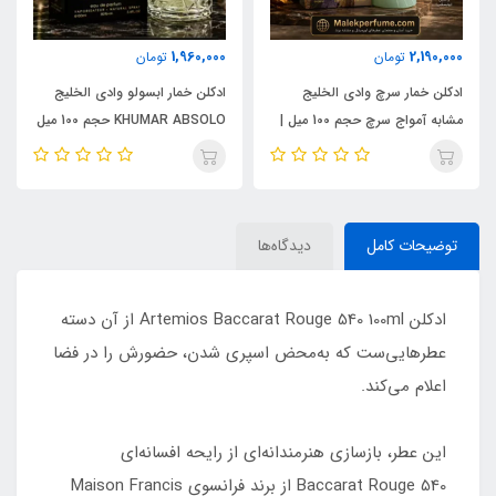
1,960,000
2,190,000
تومان
تومان
ادکلن خمار سرچ وادی الخلیج
ادکلن خمار ابسولو وادی الخلیج
مشابه آمواج سرچ حجم 100 میل |
KHUMAR ABSOLO حجم 100 میل
KHUMAR Search Eau de
| مشابه اورجینال ایو سن لورن مای
Parfum
سلف (MYSLF)
توضیحات کامل
دیدگاه‌ها
ادکلن Artemios Baccarat Rouge 540 100ml از آن دسته
عطرهایی‌ست که به‌محض اسپری شدن، حضورش را در فضا
اعلام می‌کند.
این عطر، بازسازی هنرمندانه‌ای از رایحه افسانه‌ای
Baccarat Rouge 540 از برند فرانسوی Maison Francis