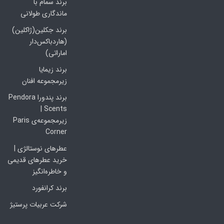
برند سمام با
ماندگاری طولانی
برند جکلین(ژاکلین)
(هاردباکس‌دار
اماراتی)
برند زیمایا
زیرمجموعه افنان
برند پندورا Pendora
Scents |
زیرمجموعه‌ی Paris
Corner
عطرهای نوستالژی |
خرید عطرهای قدیمی
و خاطره‌انگیز
برند کرانفورد
شرکت عربیات پرستیژ