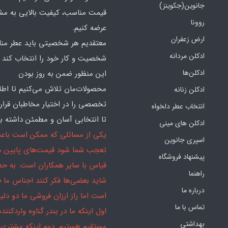
جانوین(جکوینز)
قیمت مناسب، کیفیت بالایی به مش
روونا
عرضه کنیم.
ارض زعفران
معتقدیم هر شخصیتی باید عطر منا
ادکلن مردانه
شخصیت و کار خود را انتخاب کند و
ادکلن‌ها
این منظور ضمن به روز بودن
محصولات‌مان تلاش می‌کنیم تا اطل
ادکلن زنانه
تخصصی را در اختیار مخاطبان قرار
انتخاب عطر دلخواه
تا انتخابی آسان و مطمئن داشته با
ادکلن های مینی
یکی از مسائلی که ممکن است باع
اسپری جانوین
تعجب شما شود قیمت‌های پایین ما
پیشنهاد فروشگاه
قیاس با سایر همکاران است. به ح
راهنما
شاید بعضی‌ها فکر کنند اجناس ما 
درباره ما
است اما راز ارزان فروشی ما دو دلیل
تماس با ما
اول اینکه ما در بندر گناوه واردکننده
بهداشتی
مستقیم هستیم. دوم اینکه مشتری 