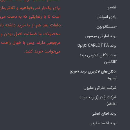
شامپو
برای یک‌بار نمی‌خواهیم و تلاش‌مان
است تا با رضایتی که به دست می‌آ
بادی اسپلش
دفعات بعد هم از ما خرید داشته باش
جسیکاتویین
محصولات ما ضمانت اصل بودن و
برند اماراتی میسون
مرجوعی دارند. پس با خیال راحت
برند CARLOTTA کارلوتا
می‌توانید خرید کنید.
سِت ادکلن کادویی برند
کالکشن
ادکلن‌های لاکچری برند «فرنچ
اونیو»
شرکت اماراتی سلیون
شرکت وُلار (زیرمجموعه
لطافه)
برند افنان اصلی
برند احمد مغربی