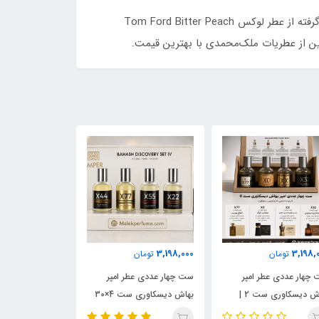
ادکلن پیچ ابسولو ولار ١٠٠ میل | Volare Peach Absolu عطری زنانه و مردانه با رایحه‌ای شیرین، میوه‌ای و شرقی است که الهام‌گرفته از عطر لوکس Tom Ford Bitter Peach
ین از عطریات ملک‌محمدی با بهترین قیمت.
3,198,000
3,198,000
3,198,
تومان
تومان
تومان
چهار عددی عطر امپر
ست چهار عددی عطر امپر
ست چهار عددی عط
بهاش دیسکاوری ست 2 |
بهاش دیسکاوری ست 4×30
ل رایحه‌های آمواج
میل | مجموعه رایحه‌های
میل | شامل رایحه