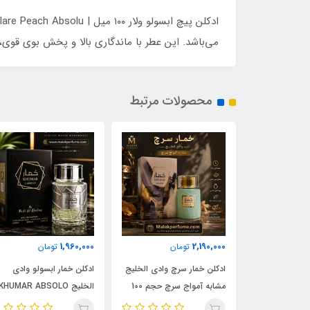
می‌باشد. این عطر با ماندگاری بالا و پخش بوی قوی
محصولات مرتبط
1,960,000
2,190,000
مان
تومان
تومان
ادکلن شیرو اجمل 90 میل |
ادکلن خمار سرچ وادی الخلیج
ادکلن خمار ابسولو وادی
Ajmal 
مشابه آمواج سرچ حجم 100
الخلیج KHUMAR ABSOLO
| خرید با بهترین
میل | KHUMAR Search Eau
حجم 100 میل | مشابه اورجی