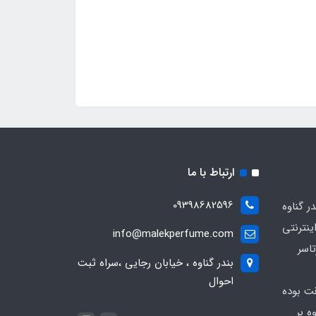
ارتباط با ما
09398682596
 گناوه
ینترنتی
info@malekperfume.com
اسر
بندر گناوه ، خیابان رجایی ،سراه ثبت
احوال
قت بوده
ه بر