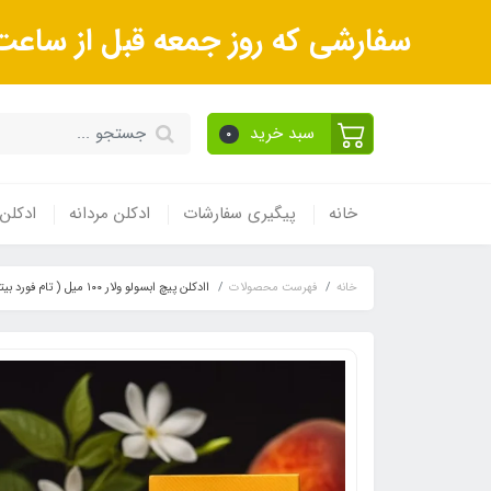
سفارشی که روز جمعه قبل از ساعت 9صبح ثبت می‌کنید روز شنبه و بعداز آن روز یکشنبه ارسال می‌ش
سبد خرید
0
خانه
پیگیری سفارشات
ادکلن مردانه
ادکلن 
خانه
فهرست محصولات
اادکلن پیچ ابسولو ولار ١٠٠ میل ( تام فورد بیتر پیچ )