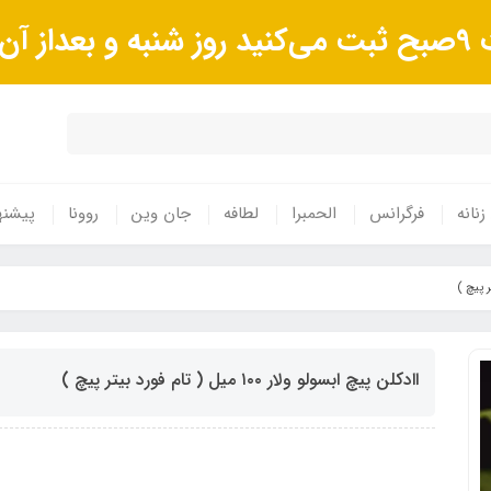
وند.
زنانه
فرگرانس
الحمبرا
لطافه
جان وین
روونا
پیشنه
اادکلن پیچ ابسولو ولار ١٠٠ میل ( تام فورد بیتر پیچ )