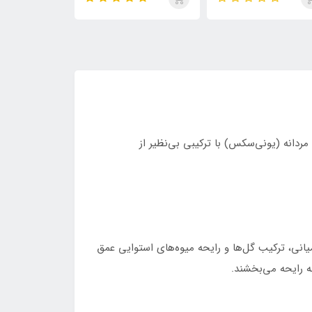
پس، بولگاری تایگار، له میل
استرانگر ویت یو ابسولوتلی،
ماراکوجا، ایمجین
سیر و استرانگر ویت یو
اینتنسلی، پارفوم و لیدر
ابسولو و سانتال 33
وتلی | 4×30 میل
ر Tom Ford Bitter Peach طراحی شده. این عطر زنانه و مردانه (یونی‌سکس) با ترکیبی بی‌نظیر از
یانی، ترکیب گل‌ها و رایحه میوه‌های استوایی عمق
ه رایحه می‌بخشند.