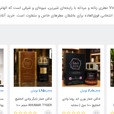
، انتخابی فوق‌العاده برای عاشقان عطرهای خاص و متفاوت است. خرید آنلا
000
1,950,000
2,010,000
تومان
تومان
ادکلن خمار بورن اند روما وادی
ادکلن خمار تایگر وادی الخلیج
ست 
الخلیج 100 میل | مشابه
KHUMAR TYGER حجم 100
نال
اورجینال والنتینو بورن این
میل | رایحه‌ای مشابه بولگاری
شام