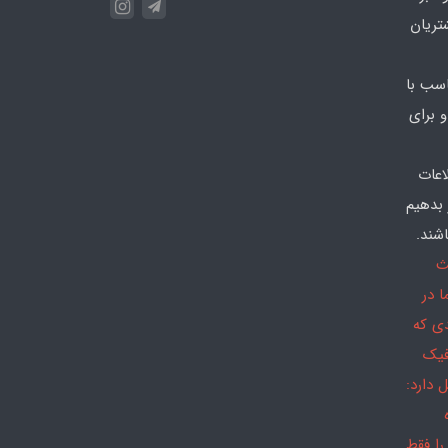
تریان
سب با
 برای
اعات
 بدهیم
شند.
ث
 در
دی که
فیک
 دارد:
را فقط