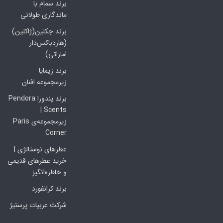
برند سمام با
ماندگاری طولانی
برند جکلین(ژاکلین)
(هاردباکس‌دار
اماراتی)
برند زیمایا
زیرمجموعه افنان
برند پندورا Pendora
Scents |
زیرمجموعه‌ی Paris
Corner
عطرهای نوستالژی |
خرید عطرهای قدیمی
و خاطره‌انگیز
برند کرانفورد
شرکت عربیات پرستیژ