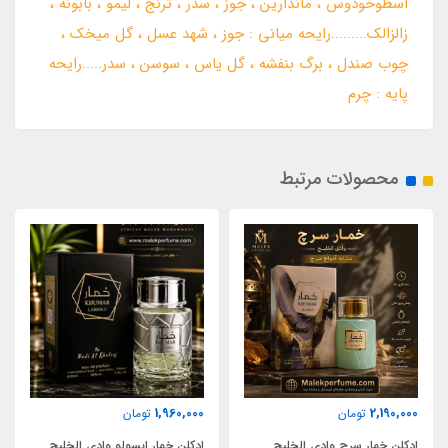
اسطوخودوس ، ماندارین ، جوز ، سدر ، ترنج ، لیمو ، بابونه ،
زالزالک.........رایحه میانی : جوز ، شهد عسل ، گل میخک ،
چوب صندل ، برگ بنفشه ، گل یاس ، سوسن ، سدر.....رایحه
پایه : چرم
محصولات مرتبط
1,960,000
2,190,000
تومان
تومان
ادکلن خمار سرچ وادی الخلیج
ادکلن خمار ابسولو وادی الخلیج