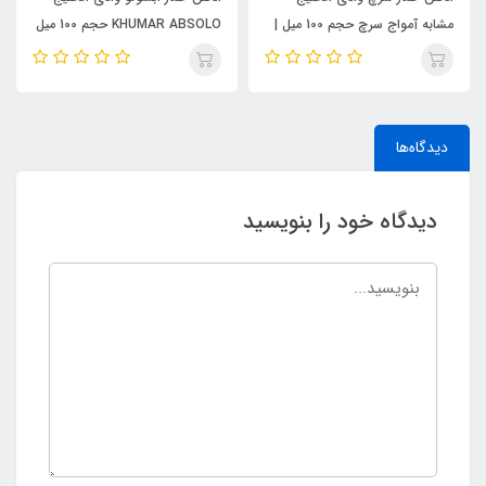
مشابه آمواج سرچ حجم 100 میل |
KHUMAR ABSOLO حجم 100 میل
KHUMAR Search Eau de
| مشابه اورجینال ایو سن لورن مای
Parfum
سلف (MYSLF)
دیدگاه‌ها
دیدگاه خود را بنویسید