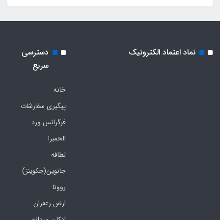
نماد اعتماد الکترونیک
دسترسی
سریع
خانه
پیگیری سفارشات
فرگرانس ورد
الحمبرا
لطافه
جانوین(جکوینز)
روونا
ارض زعفران
ادکلن مردانه