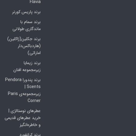
Flavia
برند پاریس کورنر
برند سمام با
ماندگاری طولانی
برند جکلین(ژاکلین)
(هاردباکس‌دار
اماراتی)
برند زیمایا
زیرمجموعه افنان
برند پندورا Pendora
Scents |
زیرمجموعه‌ی Paris
Corner
عطرهای نوستالژی |
خرید عطرهای قدیمی
و خاطره‌انگیز
برند کرانفورد