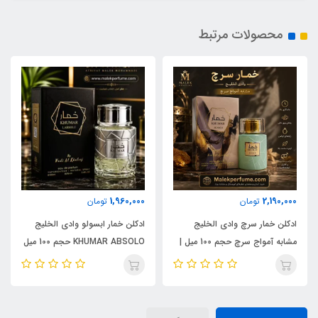
محصولات مرتبط
1,960,000
2,190,000
تومان
تومان
ادکلن خمار سرچ وادی الخلیج
ادکلن خمار ابسولو وادی الخلیج
مشابه آمواج سرچ حجم 100 میل |
KHUMAR ABSOLO حجم 100 میل
KHUMAR Search Eau de
| مشابه اورجینال ایو سن لورن مای
Parfum
سلف (MYSLF)