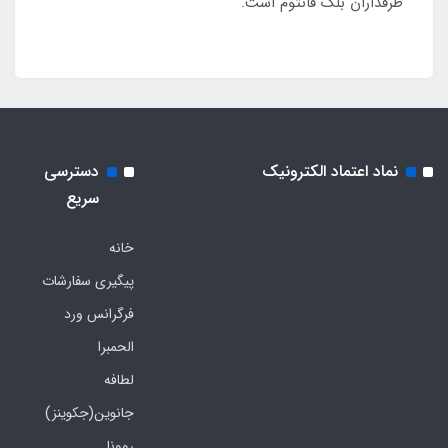
طرفداران بلک فانتوم است.
نماد اعتماد الکترونیک
دسترسی
سریع
خانه
پیگیری سفارشات
فرگرانس ورد
الحمبرا
لطافه
جانوین(جکوینز)
روونا