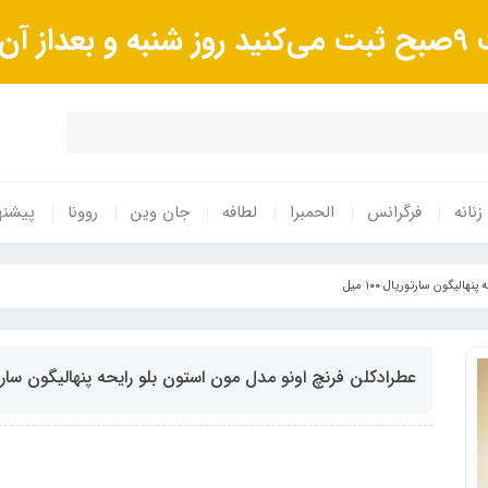
وند.
زنانه
فرگرانس
الحمبرا
لطافه
جان وین
روونا
پیشنه
لیگون سارتوریال ١٠٠ میل
عطرادکلن فرنچ اونو مدل مون استون بلو رایحه پنهالیگون سارتوریال 