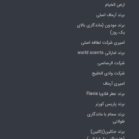
ارض الخیام
برند آرماف اصلی
برند مودون (ماندگاری بالای
یک روز)
اسپری شرکت لطافه اصلی
برند اماراتی world scents
شرکت الرصاصی
شرکت وادی الخلیج
اسپری آرماف
برند عطر فلاویا Flavia
برند پاریس کورنر
برند سمام با ماندگاری
طولانی
برند جکلین(ژاکلین)
(هاردباکس‌دار اماراتی)