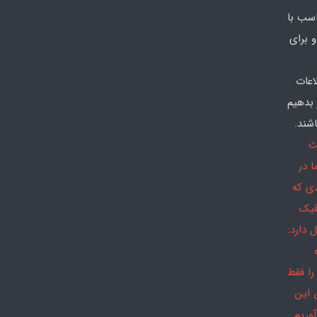
سب با
 برای
اعات
 بدهیم
شند.
ث
 در
دی که
فیک
 دارد:
را فقط
 این
وریم