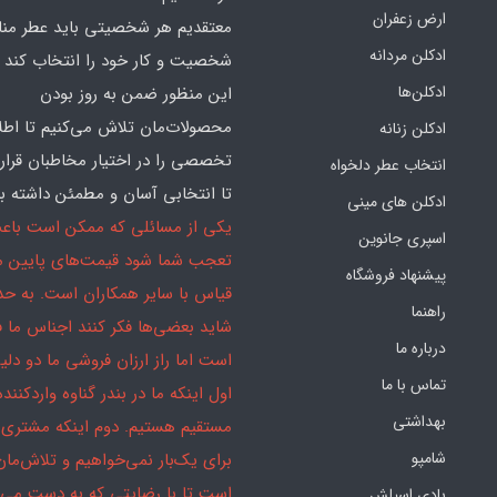
ارض زعفران
معتقدیم هر شخصیتی باید عطر منا
ادکلن مردانه
شخصیت و کار خود را انتخاب کند و
ادکلن‌ها
این منظور ضمن به روز بودن
محصولات‌مان تلاش می‌کنیم تا اطل
ادکلن زنانه
تخصصی را در اختیار مخاطبان قرار
انتخاب عطر دلخواه
تا انتخابی آسان و مطمئن داشته با
ادکلن های مینی
یکی از مسائلی که ممکن است باع
اسپری جانوین
تعجب شما شود قیمت‌های پایین ما
پیشنهاد فروشگاه
قیاس با سایر همکاران است. به ح
راهنما
شاید بعضی‌ها فکر کنند اجناس ما 
درباره ما
است اما راز ارزان فروشی ما دو دلیل
تماس با ما
اول اینکه ما در بندر گناوه واردکننده
بهداشتی
مستقیم هستیم. دوم اینکه مشتری 
شامپو
برای یک‌بار نمی‌خواهیم و تلاش‌مان
است تا با رضایتی که به دست می‌آ
بادی اسپلش