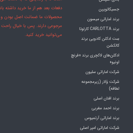
دفعات بعد هم از ما خرید داشته باش
جسیکاتویین
محصولات ما ضمانت اصل بودن و
برند اماراتی میسون
مرجوعی دارند. پس با خیال راحت
برند CARLOTTA کارلوتا
می‌توانید خرید کنید.
سِت ادکلن کادویی برند
کالکشن
ادکلن‌های لاکچری برند «فرنچ
اونیو»
شرکت اماراتی سلیون
شرکت وُلار (زیرمجموعه
لطافه)
برند افنان اصلی
برند احمد مغربی
برند اماراتی آرتمیوس
شرکت اماراتی امپر اصلی