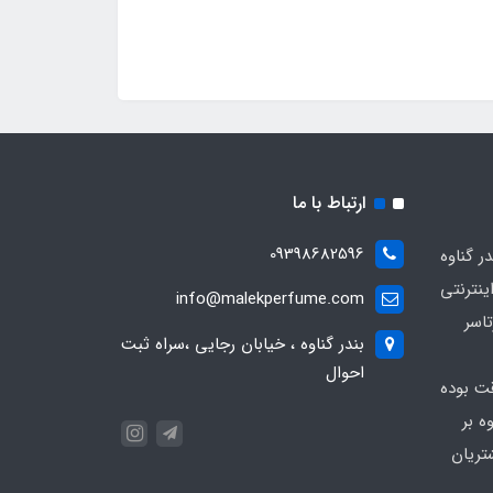
ارتباط با ما
09398682596
 گناوه
ینترنتی
info@malekperfume.com
اسر
بندر گناوه ، خیابان رجایی ،سراه ثبت
احوال
قت بوده
ه بر
تریان