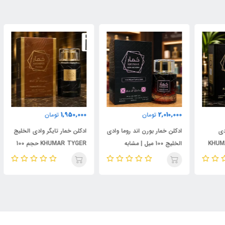
000
1,950,000
2,010,000
تومان
تومان
ادکلن خمار بورن اند روما وادی
ادکلن خمار تایگر وادی الخلیج
ست 
الخلیج 100 میل | مشابه
KHUMAR TYGER حجم 100
نال
اورجینال والنتینو بورن این
میل | رایحه‌ای مشابه بولگاری
شام
روما مردانه
تایگار
پور
الک
ابسول