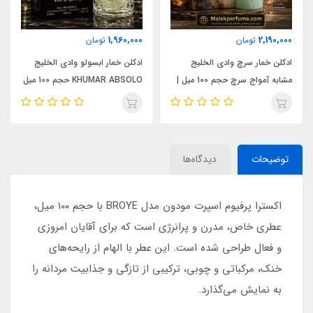
1,960,000
2,190,000
تومان
تومان
ادکلن خمار سرچ وادی الخلیج
ادکلن خمار ابسولو وادی الخلیج
مشابه آمواج سرچ حجم 100 میل |
KHUMAR ABSOLO حجم 100 میل
KHUMAR Search Eau de
| مشابه اورجینال ایو سن لورن مای
Parfum
سلف (MYSLF)
توضیحات
دیدگاه‌ها
اکسترا پرفیوم اسپرت مودون مدل BROYE با حجم ۱۰۰ میل،
عطری خاص، مدرن و پرانرژی است که برای آقایان امروزی
و فعال طراحی شده است. این عطر با الهام از رایحه‌های
خنک، مرکباتی و چوبی، ترکیبی از تازگی و جذابیت مردانه را
به نمایش می‌گذارد.