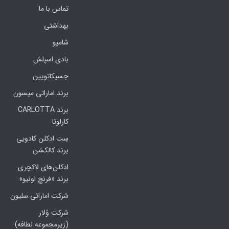
تماس با ما
بهداشتی
شامپو
بادی اسپلش
جسیکاتویین
برند اماراتی میسون
برند CARLOTTA
کارلوتا
سِت ادکلن کادویی
برند کالکشن
ادکلن‌های لاکچری
برند «فرنچ اونیو»
شرکت اماراتی سلیون
شرکت وُلار
(زیرمجموعه لطافه)