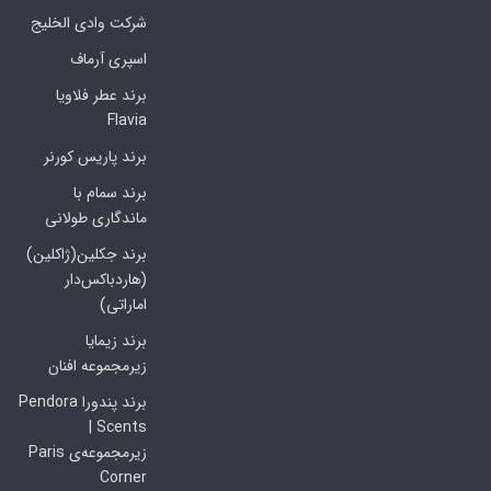
شرکت وادی الخلیج
اسپری آرماف
برند عطر فلاویا
Flavia
برند پاریس کورنر
برند سمام با
ماندگاری طولانی
برند جکلین(ژاکلین)
(هاردباکس‌دار
اماراتی)
برند زیمایا
زیرمجموعه افنان
برند پندورا Pendora
Scents |
زیرمجموعه‌ی Paris
Corner