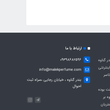
ارتباط با ما
09398682596
 گناوه
ینترنتی
info@malekperfume.com
اسر
بندر گناوه ، خیابان رجایی ،سراه ثبت
احوال
قت بوده
ه بر
تریان