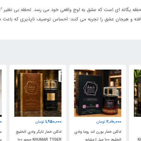
افته و هیجان عشق را تجربه می کنند: احساس توصیف ناپذیری که باعث م
000
1,950,000
2,010,000
تومان
تومان
ادکلن خمار بورن اند روما وادی
ادکلن خمار تایگر وادی الخلیج
ست 
الخلیج 100 میل | مشابه
KHUMAR TYGER حجم 100