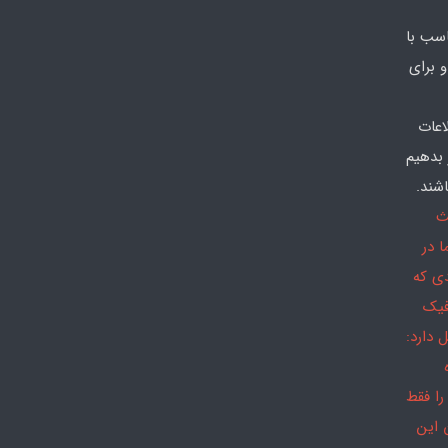
سب با
 برای
اعات
 بدهیم
شند.
ث
 در
دی که
فیک
 دارد:
را فقط
 این