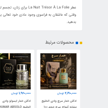
وقتی که عاشقان به فراسوی وجود مادی خود تعالی ی
بدهید.
محصولات مرتبط
1,960,000
2,190,000
مان
تومان
تومان
ادکلن شیرو اجمل 90 میل |
ادکلن خمار سرچ وادی الخلیج
ادکلن خمار ابسولو وادی
Ajmal 
مشابه آمواج سرچ حجم 100
الخلیج KHUMAR ABSOLO