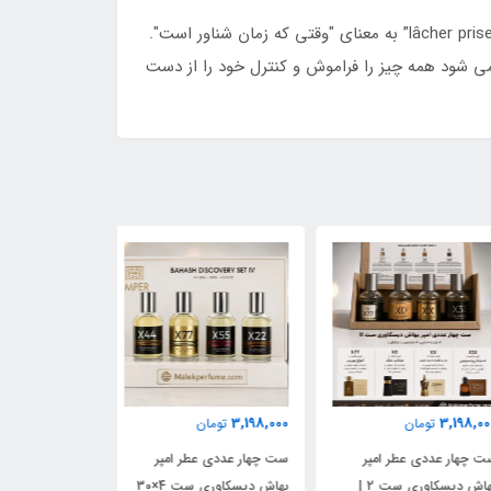
عطر La Nuit Trésor À La Folie برای زنان، تجسم لحظه یگانه ای است که عشق به اوج واقعی خود می رسد. لحظه بی نظیر “lâcher prise” به معنای "وقتی که زمان شناور است".
ی شود همه چیز را فراموش و کنترل خود را از دست
3,198,000
3,198,000
3,198,
تومان
تومان
تومان
چهار عددی عطر امپر
ست چهار عددی عطر امپر
ست چهار عددی عط
بهاش دیسکاوری ست 2 |
بهاش دیسکاوری ست 4×30