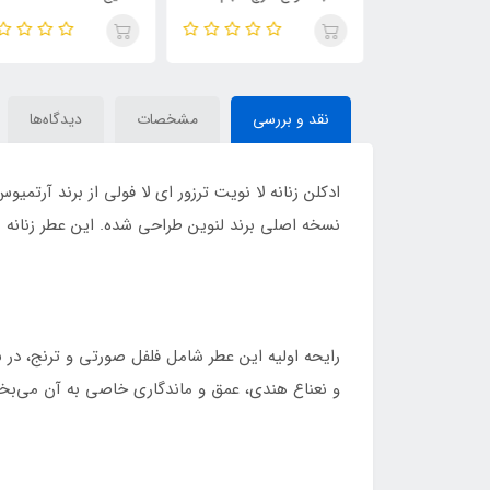
| خرید با بهترین
میل | KHUMAR Search Eau
حجم 100 میل | مشابه اورجی
de Parfum
ایو سن لورن مای سلف
(MYSLF)
نقد و بررسی
مشخصات
دیدگاه‌ها
نسخه اصلی برند لنوین طراحی شده. این عطر زنانه
رایحه اولیه این عطر شامل فلفل صورتی و ترنج، در 
و نعناع هندی، عمق و ماندگاری خاصی به آن می‌بخ