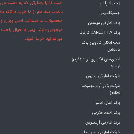
است تا با رضایتی که به دست می‌آ
بادی اسپلش
دفعات بعد هم از ما خرید داشته باش
جسیکاتویین
محصولات ما ضمانت اصل بودن و
برند اماراتی میسون
مرجوعی دارند. پس با خیال راحت
برند CARLOTTA کارلوتا
می‌توانید خرید کنید.
سِت ادکلن کادویی برند
کالکشن
ادکلن‌های لاکچری برند «فرنچ
اونیو»
شرکت اماراتی سلیون
شرکت وُلار (زیرمجموعه
لطافه)
برند افنان اصلی
برند احمد مغربی
برند اماراتی آرتمیوس
شرکت اماراتی امپر اصلی