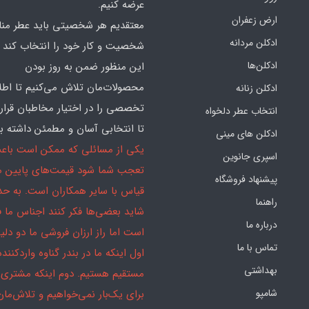
عرضه کنیم.
ارض زعفران
معتقدیم هر شخصیتی باید عطر منا
ادکلن مردانه
شخصیت و کار خود را انتخاب کند و
ادکلن‌ها
این منظور ضمن به روز بودن
محصولات‌مان تلاش می‌کنیم تا اطل
ادکلن زنانه
تخصصی را در اختیار مخاطبان قرار
انتخاب عطر دلخواه
تا انتخابی آسان و مطمئن داشته با
ادکلن های مینی
یکی از مسائلی که ممکن است باع
اسپری جانوین
تعجب شما شود قیمت‌های پایین ما
پیشنهاد فروشگاه
قیاس با سایر همکاران است. به ح
راهنما
شاید بعضی‌ها فکر کنند اجناس ما 
درباره ما
است اما راز ارزان فروشی ما دو دلیل
تماس با ما
اول اینکه ما در بندر گناوه واردکننده
بهداشتی
مستقیم هستیم. دوم اینکه مشتری 
شامپو
برای یک‌بار نمی‌خواهیم و تلاش‌مان