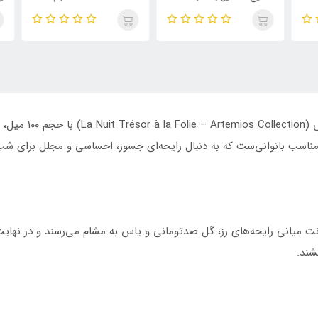
نال
اورجینال والنتینو بورن این
میل | رایحه‌ای مشابه بولگاری
شام
روما مردانه
تایگار
پور
الک
ابسول
ادکلن زنانه لا نویت ت
 مناسب بانوانی‌ست که به دنبال رایحه‌ای جسور، احساسی و مجلل برای 
نت میانی رایحه‌های رز، گل صدتومانی و یاس به مشام می‌رسند و در نهای
شند.