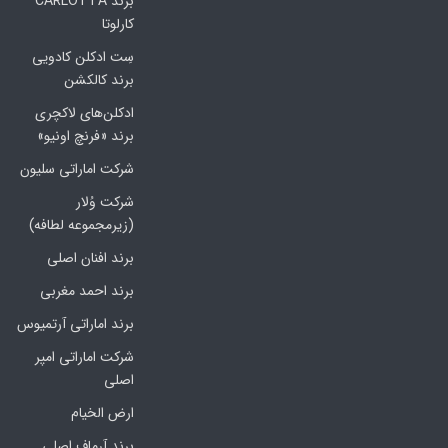
برند CARLOTTA
کارلوتا
سِت ادکلن کادویی
برند کالکشن
ادکلن‌های لاکچری
برند «فرنچ اونیو»
شرکت اماراتی سلیون
شرکت وُلار
(زیرمجموعه لطافه)
برند افنان اصلی
برند احمد مغربی
برند اماراتی آرتمیوس
شرکت اماراتی امپر
اصلی
ارض الخیام
برند آرماف اصلی