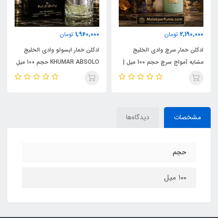
1,960,000
2,190,000
تومان
تومان
ادکلن خمار سرچ وادی الخلیج
ادکلن خمار ابسولو وادی الخلیج
مشابه آمواج سرچ حجم 100 میل |
KHUMAR ABSOLO حجم 100 میل
KHUMAR Search Eau de
| مشابه اورجینال ایو سن لورن مای
Parfum
سلف (MYSLF)
مشخصات
دیدگاه‌ها
حجم
١٠٠ میل