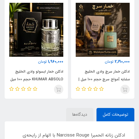
1,960,000
2,190,000
تومان
تومان
ادکلن خمار سرچ وادی الخلیج
ادکلن خمار ابسولو وادی الخلیج
مشابه آمواج سرچ حجم 100 میل |
KHUMAR ABSOLO حجم 100 میل
KHUMAR Search Eau de
| مشابه اورجینال ایو سن لورن مای
Parfum
سلف (MYSLF)
توضیحات کامل
دیدگاه‌ها
ادکلن زنانه الحمبرا Narcisse Rouge با الهام از رایحه‌ی