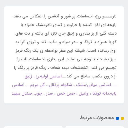
نارسیسو روژ، احساسات پر شور و آتشین را انعکاس می دهد.
رایحه ای اغوا کننده با حرارت و تندی نادرمشک همراه با
دسته گلی از رز بلغاری و زنبق جان تازه ای یافته و نت های
کهربا همراه با تونکا و سدر سیاه و سفید، تند و تیزی آنرا به
اوج رسانده است. شیشه این عطر بواسطه ی یک رنگ قرمز
سرزنده، جلب توجه می نماید. این بطری احساسات ناب را
تجسم می کند: تشعشعات نیمه شفاف ، رنگ قرمز پر رنگ را
از درون مکعب ساطع می کند....
اسانس اولیه:رز ، زنبق
.....اسانس میانی:مشک ، شکوفه پرتقال ، گل مریم.... اسانس
پایه:دانه تونکا ، وانیل ، خس خس ، سدر ، چوب صندل سفید
محصولات مرتبط