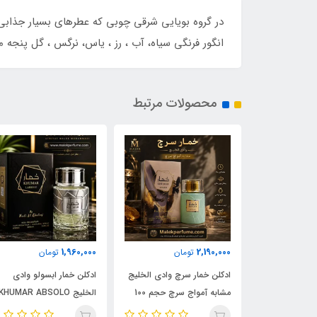
در گروه بویایی شرقی چوبی که عطرهای بسیار جذابی ر
انگور فرنگی سیاه، آب ، رز ، یاس، نرگس ، گل پنجه مر
محصولات مرتبط
1,960,000
2,190,000
مان
تومان
تومان
ادکلن شیرو اجمل 90 میل |
ادکلن خمار سرچ وادی الخلیج
ادکلن خمار ابسولو وادی
Ajmal 
مشابه آمواج سرچ حجم 100
الخلیج KHUMAR ABSOLO
| خرید با بهترین
میل | KHUMAR Search Eau
حجم 100 میل | مشابه اورجی