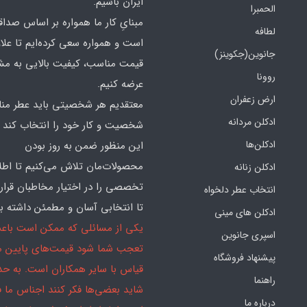
ایران باشیم.
الحمبرا
مبنایِ کار ما همواره بر اساس صدا
لطافه
است و همواره سعی کرده‌ایم تا علاو
جانوین(جکوینز)
قیمت مناسب، کیفیت بالایی به مش
روونا
عرضه کنیم.
ارض زعفران
معتقدیم هر شخصیتی باید عطر منا
ادکلن مردانه
شخصیت و کار خود را انتخاب کند و
ادکلن‌ها
این منظور ضمن به روز بودن
محصولات‌مان تلاش می‌کنیم تا اطل
ادکلن زنانه
تخصصی را در اختیار مخاطبان قرار
انتخاب عطر دلخواه
تا انتخابی آسان و مطمئن داشته با
ادکلن های مینی
یکی از مسائلی که ممکن است باع
اسپری جانوین
تعجب شما شود قیمت‌های پایین ما
پیشنهاد فروشگاه
قیاس با سایر همکاران است. به ح
راهنما
شاید بعضی‌ها فکر کنند اجناس ما 
درباره ما