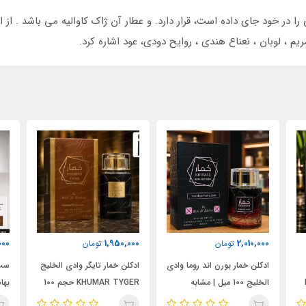
ا در خود جای داده است، قرار دارد. و عطار آن ژاک کاوالیه می باشد . از
یم ، لوبان ، نعناع هندی ، روایح دودی، عود اشاره کرد.
000
1,950,000
2,010,000
تومان
تومان
ادکلن خمار بورن اند روما وادی
ادکلن خمار تایگر وادی الخلیج
ست 
الخلیج 100 میل | مشابه
KHUMAR TYGER حجم 100
نال
اورجینال والنتینو بورن این
میل | رایحه‌ای مشابه بولگاری
شام