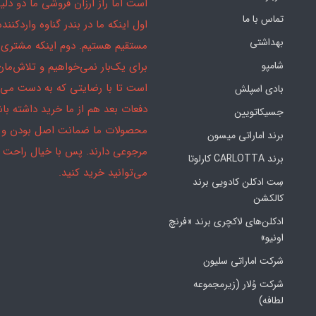
است اما راز ارزان فروشی ما دو دلیل
تماس با ما
اول اینکه ما در بندر گناوه واردکننده
بهداشتی
مستقیم هستیم. دوم اینکه مشتری 
شامپو
برای یک‌بار نمی‌خواهیم و تلاش‌مان
است تا با رضایتی که به دست می‌آ
بادی اسپلش
دفعات بعد هم از ما خرید داشته باش
جسیکاتویین
محصولات ما ضمانت اصل بودن و
برند اماراتی میسون
مرجوعی دارند. پس با خیال راحت
برند CARLOTTA کارلوتا
می‌توانید خرید کنید.
سِت ادکلن کادویی برند
کالکشن
ادکلن‌های لاکچری برند «فرنچ
اونیو»
شرکت اماراتی سلیون
شرکت وُلار (زیرمجموعه
لطافه)