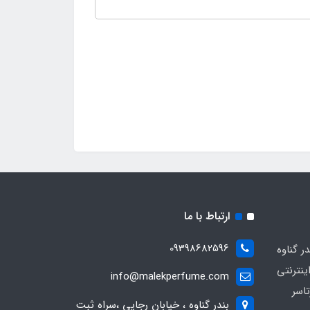
ارتباط با ما
09398682596
 گناوه
ینترنتی
info@malekperfume.com
اسر
بندر گناوه ، خیابان رجایی ،سراه ثبت