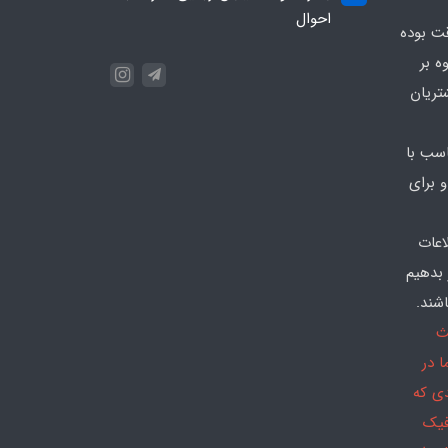
احوال
قت بوده
ه بر
تریان
سب با
 برای
اعات
 بدهیم
شند.
ث
 در
دی که
فیک