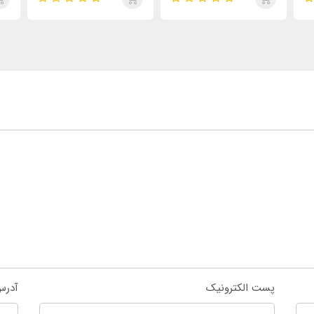
روما مردانه
تایگار
پور
الک
ابسول
پست الکترونیک
آدرس