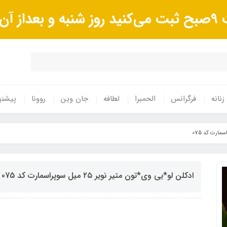
وند.
زنانه
فرگرانس
الحمبرا
لطافه
جان وین
روونا
پیشنه
ادکلن لو*یی وی*تون متیر نویر ٢۵ میل سوپراسمارت کد 075