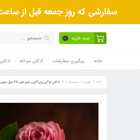
سفارشی که روز جمعه قبل از ساعت 9صبح ثبت می‌کنید روز شنبه و بعداز آن روز یکشنبه ارسال می‌ش
سبد خرید
0
خانه
پیگیری سفارشات
ادکلن مردانه
ادکلن 
خانه
فهرست محصولات
ادکلن لو*یی وی*تون متیر نویر ٢۵ میل سوپراسمارت کد 075