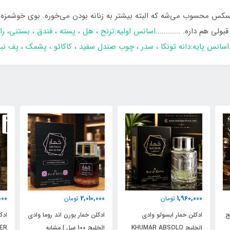
یسکس محسوب می‌شه که البته بیشتر به زنانه بودن می‌خوره. بوی خوشمزه پ
ی هم داره. ............
اسانس اولیه:ترنج ، هل ، پسته ، فندق ، بستنی، را
.اسانس پایه:دانه تونکا ، سدر ، چوب صندل سفید ، کاکائو ، پشمک ، پف نب
1,950,000
2,010,000
تومان
تومان
ادکلن خمار بورن اند روما وادی
ادکلن خمار تایگر وادی الخلیج
KHUM
الخلیج 100 میل | مشابه
KHUMAR TYGER حجم 100