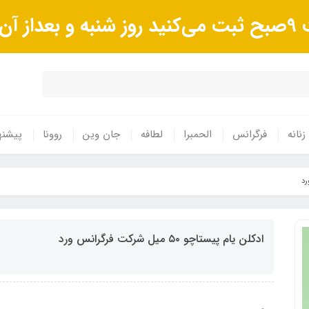
وند.
زنانه
فرگرانس
الحمبرا
لطافه
جان وین
روونا
پیشنه
ادکلن یام پیستاچو ۵٠ میل شرکت فرگرانس ورد