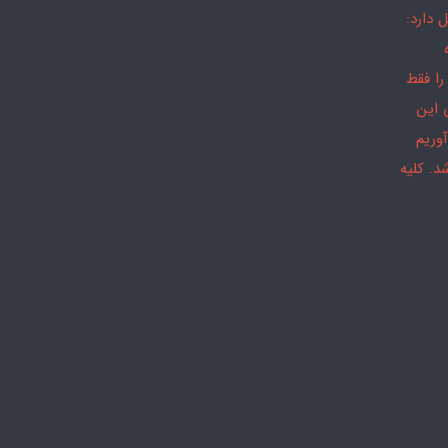
 دارد:
را فقط
 این
وریم
د. کلیه