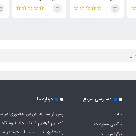
 اورجینال
اورجینال والنتینو بورن این
میل | رایحه‌ای مشابه بولگاری
روما مردانه
تایگار
دسترسی سریع
درباره ما
پس از سال‌ها فروش حضوری در بندر
خانه
تصمیم گرفتیم تا با ایجاد فروشگاه ا
پیگیری سفارشات
پاسخگوی نیاز مشتریان خود در سرت
فرگرانس ورد