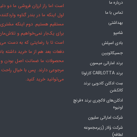
درباره ما
است اما راز ارزان فروشی ما دو دلیل
تماس با ما
اول اینکه ما در بندر گناوه واردکننده
بهداشتی
مستقیم هستیم. دوم اینکه مشتری 
شامپو
برای یک‌بار نمی‌خواهیم و تلاش‌مان
است تا با رضایتی که به دست می‌آ
بادی اسپلش
دفعات بعد هم از ما خرید داشته باش
جسیکاتویین
محصولات ما ضمانت اصل بودن و
برند اماراتی میسون
مرجوعی دارند. پس با خیال راحت
برند CARLOTTA کارلوتا
می‌توانید خرید کنید.
سِت ادکلن کادویی برند
کالکشن
ادکلن‌های لاکچری برند «فرنچ
اونیو»
شرکت اماراتی سلیون
شرکت وُلار (زیرمجموعه
لطافه)