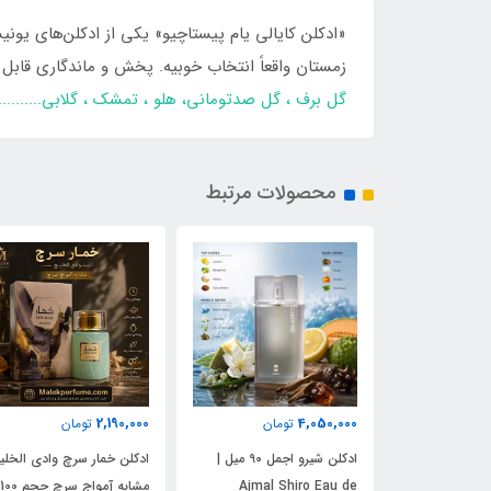
«ادکلن کایالی یام پیستاچیو» یکی از ادکلن‌های یون
زمستان واقعاً انتخاب خوبیه. پخش و ماندگاری قابل قبول
گل برف ، گل صدتومانی، هلو ، تمشک ، گلابی.........
محصولات مرتبط
1,960,000
2,190,000
4
تومان
تومان
تومان
ادکلن شیرو اجمل 90 میل |
ادکلن خمار سرچ وادی الخلیج
ادکلن خمار ابسولو وادی
Ajmal Shir
مشابه آمواج سرچ حجم 100
الخلیج AR ABSOLO