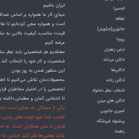
ایران باشیم.
الحمبرا
مبنایِ کار ما همواره بر اساس صدا
لطافه
است و همواره سعی کرده‌ایم تا علاو
جانوین(جکوینز)
قیمت مناسب، کیفیت بالایی به مش
روونا
عرضه کنیم.
ارض زعفران
معتقدیم هر شخصیتی باید عطر منا
ادکلن مردانه
شخصیت و کار خود را انتخاب کند و
ادکلن‌ها
این منظور ضمن به روز بودن
محصولات‌مان تلاش می‌کنیم تا اطل
ادکلن زنانه
تخصصی را در اختیار مخاطبان قرار
انتخاب عطر دلخواه
تا انتخابی آسان و مطمئن داشته با
ادکلن های مینی
یکی از مسائلی که ممکن است باع
اسپری جانوین
تعجب شما شود قیمت‌های پایین ما
پیشنهاد فروشگاه
قیاس با سایر همکاران است. به ح
راهنما
شاید بعضی‌ها فکر کنند اجناس ما 