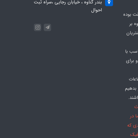
بندر گناوه ، خیابان رجایی ،سراه ثبت
احوال
قت بوده
ه بر
تریان
سب با
 برای
اعات
 بدهیم
شند.
ث
 در
دی که
فیک