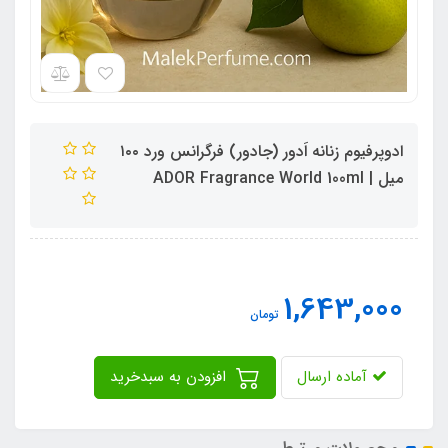
ادوپرفیوم زنانه اَدور (جادور) فرگرانس ورد ۱۰۰
میل | ADOR Fragrance World 100ml
1,643,000
تومان
آماده ارسال
افزودن به سبدخرید