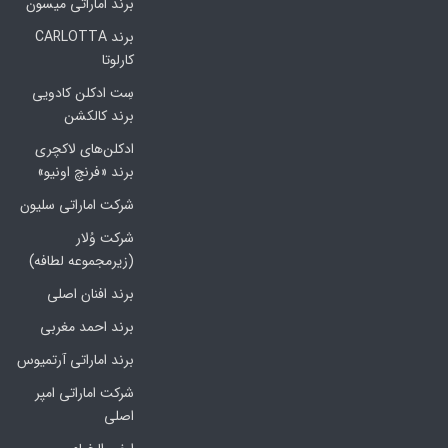
برند اماراتی میسون
برند CARLOTTA
کارلوتا
سِت ادکلن کادویی
برند کالکشن
ادکلن‌های لاکچری
برند «فرنچ اونیو»
شرکت اماراتی سلیون
شرکت وُلار
(زیرمجموعه لطافه)
برند افنان اصلی
برند احمد مغربی
برند اماراتی آرتمیوس
شرکت اماراتی امپر
اصلی