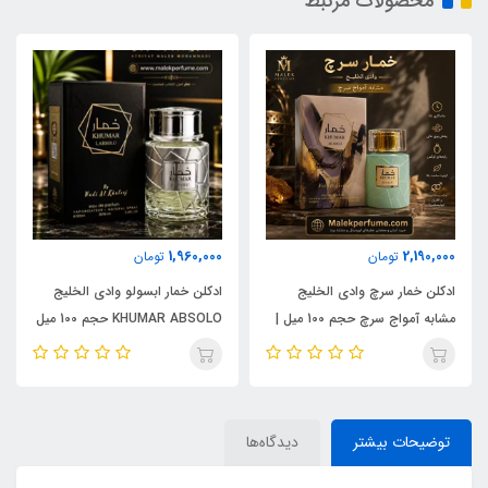
محصولات مرتبط
1,960,000
2,190,000
تومان
تومان
ادکلن خمار سرچ وادی الخلیج
ادکلن خمار ابسولو وادی الخلیج
مشابه آمواج سرچ حجم 100 میل |
KHUMAR ABSOLO حجم 100 میل
KHUMAR Search Eau de
| مشابه اورجینال ایو سن لورن مای
Parfum
سلف (MYSLF)
توضیحات بیشتر
دیدگاه‌ها