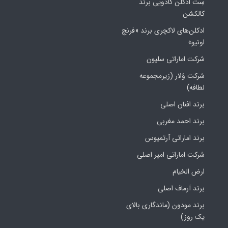
سِت ادکلن کادویی برند
کالکشن
ادکلن‌های لاکچری برند «فرنچ
اونیو»
شرکت اماراتی سلیون
شرکت وُلار (زیرمجموعه
لطافه)
برند افنان اصلی
برند احمد مغربی
برند اماراتی آرتمیوس
شرکت اماراتی امپر اصلی
ارض الخیام
برند آرماف اصلی
برند مودون (ماندگاری بالای
یک روز)