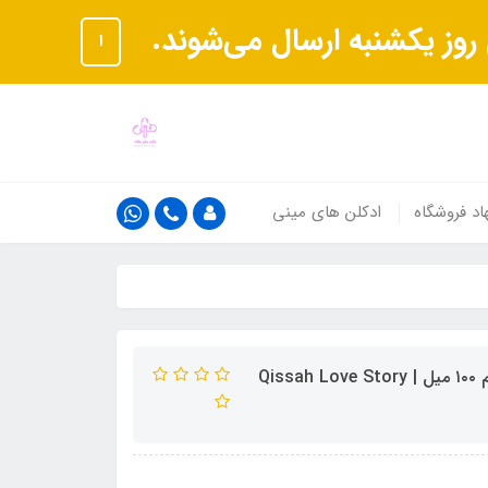
ا
اد فروشگاه
ادکلن های مینی
عطر قصه ( داستان عاشقانه) Qissah Love Story ادو پرفیوم ۱۰۰ میل | Qissah Love Story