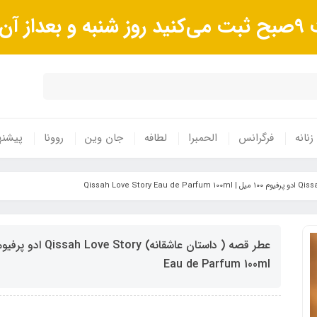
وند.
زنانه
فرگرانس
الحمبرا
لطافه
جان وین
روونا
پیشنه
Eau de Parfum 100ml