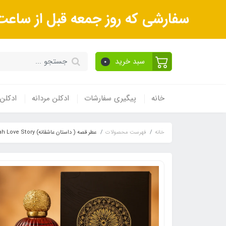
سفارشی که روز جمعه قبل از ساعت 9صبح ثبت می‌کنید روز شنبه و بعداز آن روز یکشنبه ارسال می‌ش
سبد خرید
0
خانه
پیگیری سفارشات
ادکلن مردانه
ادکلن 
خانه
فهرست محصولات
عطر قصه ( داستان عاشقانه) Qissah Love Story ادو پرفیوم ۱۰۰ میل | Qissah Love Story Eau de Parfum 100ml