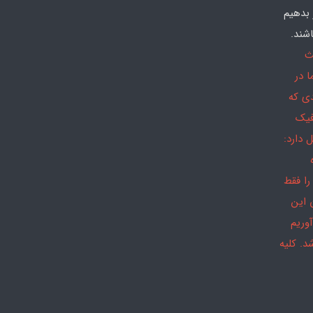
 بدهیم
شند.
ث
 در
دی که
فیک
 دارد:
را فقط
 این
وریم
د. کلیه