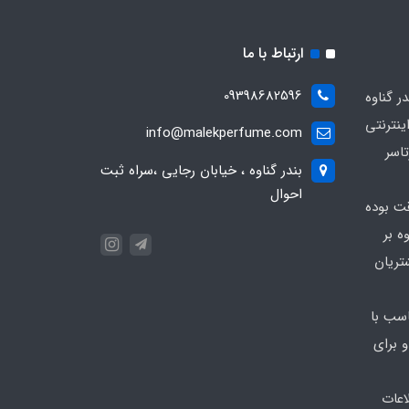
ارتباط با ما
09398682596
 گناوه
ینترنتی
info@malekperfume.com
اسر
بندر گناوه ، خیابان رجایی ،سراه ثبت
احوال
قت بوده
ه بر
تریان
سب با
 برای
اعات