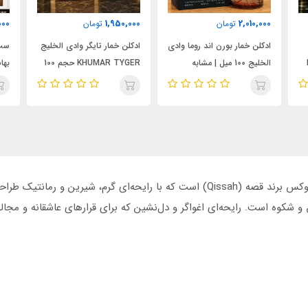
000
1,950,000
2,010,000
تومان
تومان
ادکلن خمار بورن اند روما وادی
ادکلن خمار تایگر وادی الخلیج
ست 
الخلیج 100 میل | مشابه
KHUMAR TYGER حجم 100
نال
اورجینال والنتینو بورن این
میل | رایحه‌ای مشابه بولگاری
شام
روما مردانه
تایگار
پور
الک
ابسول
عطر Qissah Love Story یکی از عطرهای شرقی و لوکس برند قصه (Qissah) است که با را
 شکوه است. رایحه‌ای اغواگر و دل‌نشین که برای قرارهای عاشقانه و مج