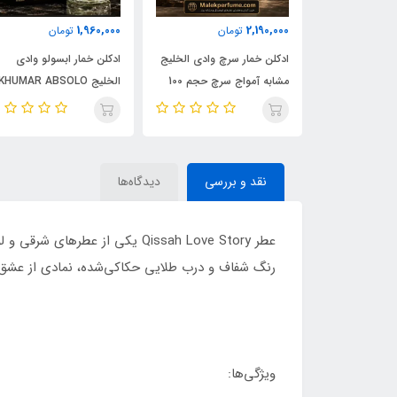
1,960,000
2,190,000
مان
تومان
تومان
ادکلن شیرو اجمل 90 میل |
ادکلن خمار سرچ وادی الخلیج
ادکلن خمار ابسولو وادی
Ajmal 
مشابه آمواج سرچ حجم 100
الخلیج KHUMAR ABSOLO
| خرید با بهترین
میل | KHUMAR Search Eau
حجم 100 میل | مشابه اورجی
de Parfum
ایو سن لورن مای سلف
(MYSLF)
نقد و بررسی
دیدگاه‌ها
رنگ شفاف و درب طلایی حکاکی‌شده، نمادی از عشق و
ویژگی‌ها: