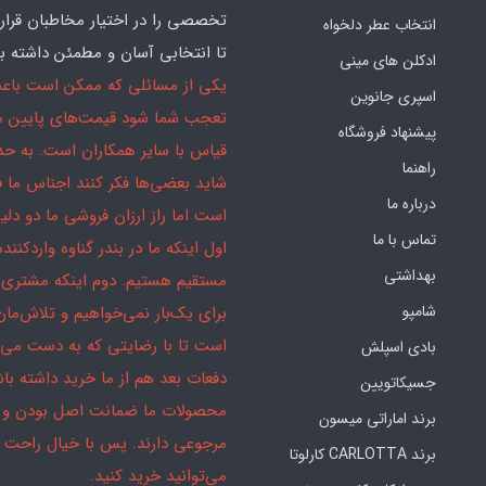
تخصصی را در اختیار مخاطبان قرار
انتخاب عطر دلخواه
تا انتخابی آسان و مطمئن داشته با
ادکلن های مینی
یکی از مسائلی که ممکن است باع
اسپری جانوین
تعجب شما شود قیمت‌های پایین ما
پیشنهاد فروشگاه
قیاس با سایر همکاران است. به ح
راهنما
شاید بعضی‌ها فکر کنند اجناس ما 
درباره ما
است اما راز ارزان فروشی ما دو دلیل
تماس با ما
اول اینکه ما در بندر گناوه واردکننده
بهداشتی
مستقیم هستیم. دوم اینکه مشتری 
شامپو
برای یک‌بار نمی‌خواهیم و تلاش‌مان
است تا با رضایتی که به دست می‌آ
بادی اسپلش
دفعات بعد هم از ما خرید داشته باش
جسیکاتویین
محصولات ما ضمانت اصل بودن و
برند اماراتی میسون
مرجوعی دارند. پس با خیال راحت
برند CARLOTTA کارلوتا
می‌توانید خرید کنید.