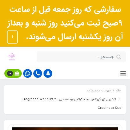
سفارشی که روز جمعه قبل از ساعت
9صبح ثبت می‌کنید روز شنبه و بعداز
آن روز یکشنبه ارسال می‌شوند.
ا
0
خانه
فهرست محصولات
ادکلن اینترو گریتنس عود فرگرانس ورد 80 میل | Fragrance World Intro
Greatness Oud