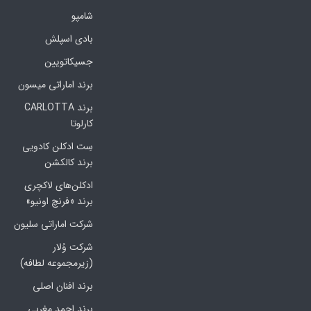
شامپو
بادی اسپلش
جسیکاتویین
برند اماراتی میسون
برند CARLOTTA
کارلوتا
سِت ادکلن کادویی
برند کالکشن
ادکلن‌های لاکچری
برند «فرنچ اونیو»
شرکت اماراتی سلیون
شرکت وُلار
(زیرمجموعه لطافه)
برند افنان اصلی
برند احمد مغربی