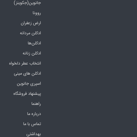
جانوین(جکوینز)
روونا
ارض زعفران
ادکلن مردانه
ادکلن‌ها
ادکلن زنانه
انتخاب عطر دلخواه
ادکلن های مینی
اسپری جانوین
پیشنهاد فروشگاه
راهنما
درباره ما
تماس با ما
بهداشتی