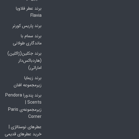
برند عطر فلاویا
Flavia
برند پاریس کورنر
برند سمام با
ماندگاری طولانی
برند جکلین(ژاکلین)
(هاردباکس‌دار
اماراتی)
برند زیمایا
زیرمجموعه افنان
برند پندورا Pendora
Scents |
زیرمجموعه‌ی Paris
Corner
عطرهای نوستالژی |
خرید عطرهای قدیمی