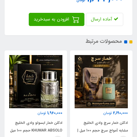
تومان
آماده ارسال
افزودن به سبدخرید
محصولات مرتبط
1,960,000
2,190,000
تومان
تومان
ادکلن خمار سرچ وادی الخلیج
ادکلن خمار ابسولو وادی الخلیج
مشابه آمواج سرچ حجم 100 میل |
KHUMAR ABSOLO حجم 100 میل