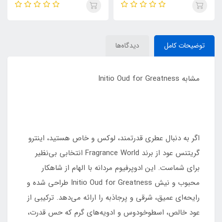
KHUMAR Search Eau de
| مشابه اورجینال ایو سن لورن مای
Parfum
سلف (MYSLF)
توضیحات کامل
دیدگاه‌ها
مشابه Initio Oud for Greatness
اگر به دنبال عطری قدرتمند، لوکس و خاص هستید، اینترو
گریتنس عود از برند Fragrance World انتخابی بی‌نظیر
برای شماست. این ادوپرفیوم مردانه با الهام از شاهکار
محبوب و نیش Initio Oud for Greatness طراحی شده و
رایحه‌ای عمیق، شرقی و پرجاذبه را ارائه می‌دهد. ترکیبی از
عود خالص، اسطوخودوس و ادویه‌های گرم که حس قدرت،