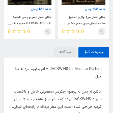
1,960,000
2,190,000
تومان
تومان
ادکلن خمار سرچ وادی الخلیج
ادکلن خمار ابسولو وادی الخلیج
مشابه آمواج سرچ حجم 100 میل |
KHUMAR ABSOLO حجم 100 میل
KHUMAR Search Eau de
| مشابه اورجینال ایو سن لورن مای
Parfum
سلف (MYSLF)
توضیحات کامل
دیدگاه‌ها
JACKWINS Le Male Le Parfum – ادوپرفیوم مردانه 100
میل
ادکلن له میل له پرفیوم جکوینز محصولی خاص و باکیفیت
از برند JACKWINS بوده که با الهام از شاهکار برند ژان پل
گوتیه طراحی شده است. این عطر مردانه با رایحه‌ای شرقی،