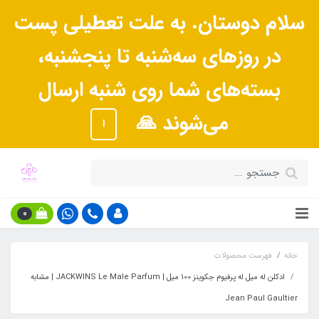
سلام دوستان. به علت تعطیلی پست
در روزهای سه‌شنبه تا پنجشنبه،
بسته‌های شما روی شنبه ارسال
می‌شوند 🙏
ا
0
خانه
فهرست محصولات
ادکلن له میل له پرفیوم جکوینز 100 میل | JACKWINS Le Male Parfum | مشابه
Jean Paul Gaultier