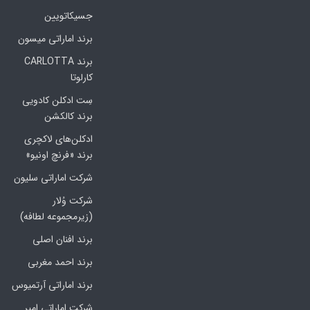
جسیکاتویین
برند اماراتی میسون
برند CARLOTTA
کارلوتا
سِت ادکلن کادویی
برند کالکشن
ادکلن‌های لاکچری
برند «فرنچ اونیو»
شرکت اماراتی سلیون
شرکت وُلار
(زیرمجموعه لطافه)
برند افنان اصلی
برند احمد مغربی
برند اماراتی آرتمیوس
شرکت اماراتی امپر