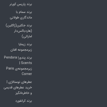
برند پاریس کورنر
برند سمام با
ماندگاری طولانی
برند جکلین(ژاکلین)
(هاردباکس‌دار
اماراتی)
برند زیمایا
زیرمجموعه افنان
برند پندورا Pendora
Scents |
زیرمجموعه‌ی Paris
Corner
عطرهای نوستالژی |
خرید عطرهای قدیمی
و خاطره‌انگیز
برند کرانفورد