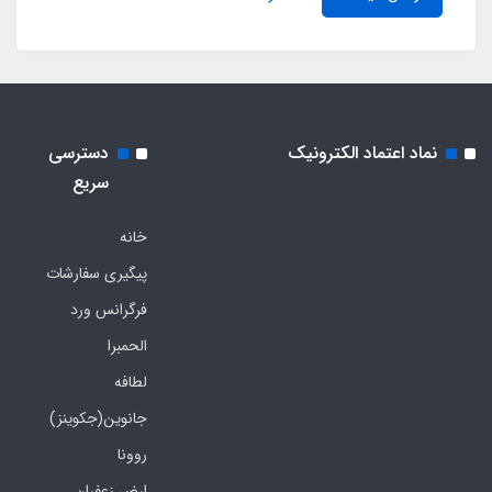
نماد اعتماد الکترونیک
دسترسی
سریع
خانه
پیگیری سفارشات
فرگرانس ورد
الحمبرا
لطافه
جانوین(جکوینز)
روونا
ارض زعفران