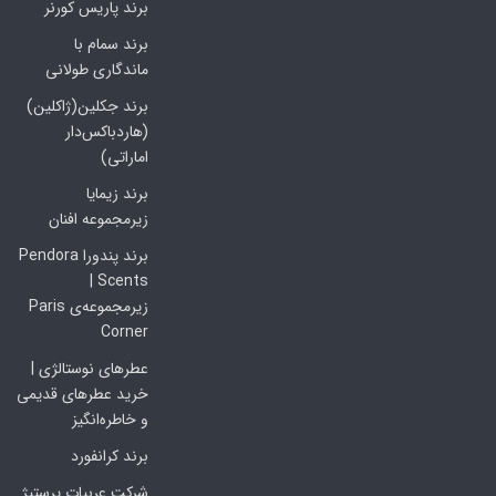
برند پاریس کورنر
برند سمام با
ماندگاری طولانی
برند جکلین(ژاکلین)
(هاردباکس‌دار
اماراتی)
برند زیمایا
زیرمجموعه افنان
برند پندورا Pendora
Scents |
زیرمجموعه‌ی Paris
Corner
عطرهای نوستالژی |
خرید عطرهای قدیمی
و خاطره‌انگیز
برند کرانفورد
شرکت عربیات پرستیژ