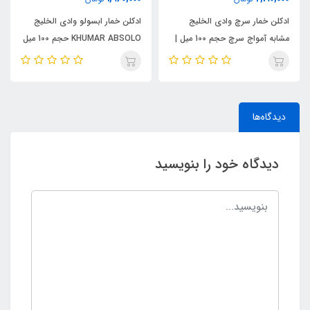
ادکلن خمار سرچ وادی الخلیج
ادکلن خمار ابسولو وادی الخلیج
مشابه آمواج سرچ حجم 100 میل |
KHUMAR ABSOLO حجم 100 میل
KHUMAR Search Eau de
| مشابه اورجینال ایو سن لورن مای
Parfum
سلف (MYSLF)
دیدگاه‌ها
دیدگاه خود را بنویسید