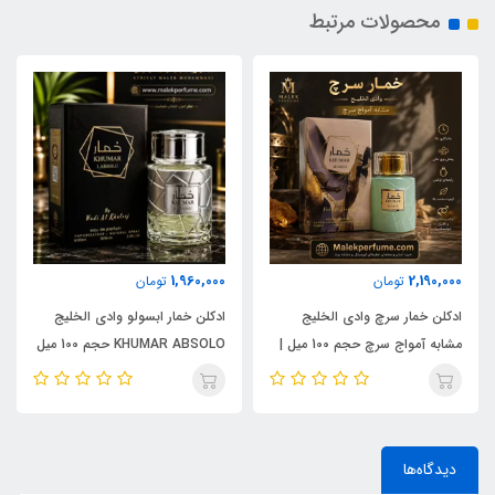
محصولات مرتبط
1,960,000
2,190,000
تومان
تومان
ادکلن خمار سرچ وادی الخلیج
ادکلن خمار ابسولو وادی الخلیج
مشابه آمواج سرچ حجم 100 میل |
KHUMAR ABSOLO حجم 100 میل
KHUMAR Search Eau de
| مشابه اورجینال ایو سن لورن مای
Parfum
سلف (MYSLF)
دیدگاه‌ها