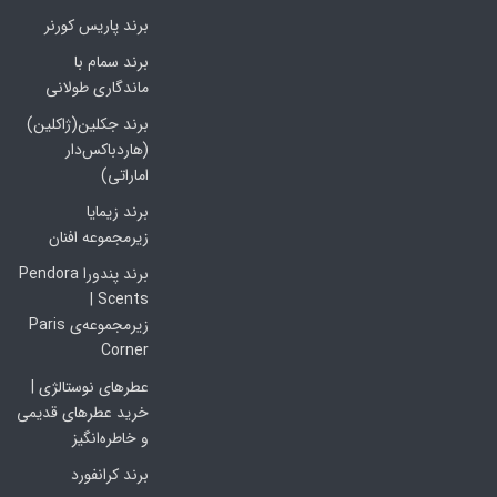
برند پاریس کورنر
برند سمام با
ماندگاری طولانی
برند جکلین(ژاکلین)
(هاردباکس‌دار
اماراتی)
برند زیمایا
زیرمجموعه افنان
برند پندورا Pendora
Scents |
زیرمجموعه‌ی Paris
Corner
عطرهای نوستالژی |
خرید عطرهای قدیمی
و خاطره‌انگیز
برند کرانفورد