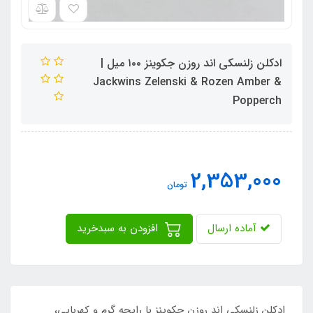
ادکلن زلنسکی اند روزن جکوینز ۱۰۰ میل |
Jackwins Zelenski & Rozen Amber &
Popperch
2,353,000
تومان
آماده ارسال
افزودن به سبدخرید
ادکلن زلنسکی اند روزن جکوینز با رایحه گرم و کهربایی،