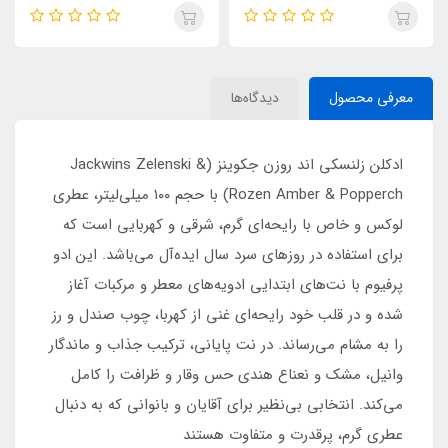
KHUMAR Search Eau de
| مشابه اورجینال ایو سن لورن مای
Parfum
سلف (MYSLF)
معرفی محصول
دیدگاه‌ها
ادکلن زلنسکی اند روزن جکوینز (Jackwins Zelenski &
Rozen Amber & Popperch) با حجم ۱۰۰ میلی‌لیتر، عطری
لوکس و خاص با رایحه‌ای گرم، شرقی و کهربایی است که
برای استفاده در روزهای سرد سال ایده‌آل می‌باشد. این ادو
پرفیوم با نت‌های ابتدایی ادویه‌های معطر و مرکبات آغاز
شده و در قلب خود رایحه‌ای غنی از کهربا، چوب صندل و رز
را به مشام می‌رساند. در نت پایانی، ترکیب جذاب و ماندگار
وانیل، مشک و نعناع هندی حس وقار و ظرافت را کامل
می‌کند. انتخابی بی‌نظیر برای آقایان و بانوانی که به دنبال
عطری گرم، پرقدرت و متفاوت هستند