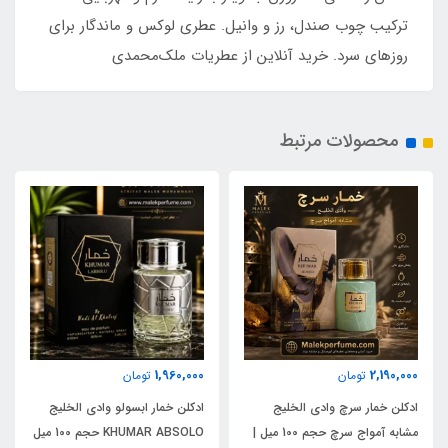
ترکیب چوب صندل، رز و وانیل. عطری لوکس و ماندگار برای
روزهای سرد. خرید آنلاین از عطریات ملک‌محمدی
محصولات مرتبط
1,960,000
2,190,000
تومان
تومان
ادکلن خمار سرچ وادی الخلیج
ادکلن خمار ابسولو وادی الخلیج
مشابه آمواج سرچ حجم 100 میل |
KHUMAR ABSOLO حجم 100 میل