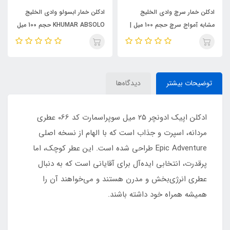
ادکلن خمار سرچ وادی الخلیج
ادکلن خمار ابسولو وادی الخلیج
مشابه آمواج سرچ حجم 100 میل |
KHUMAR ABSOLO حجم 100 میل
KHUMAR Search Eau de
| مشابه اورجینال ایو سن لورن مای
Parfum
سلف (MYSLF)
توضیحات بیشتر
دیدگاه‌ها
ادکلن اپیک ادونچر ۲۵ میل سوپراسمارت کد 066 عطری
مردانه، اسپرت و جذاب است که با الهام از نسخه اصلی
Epic Adventure طراحی شده است. این عطر کوچک، اما
پرقدرت، انتخابی ایده‌آل برای آقایانی است که به دنبال
عطری انرژی‌بخش و مدرن هستند و می‌خواهند آن را
همیشه همراه خود داشته باشند.