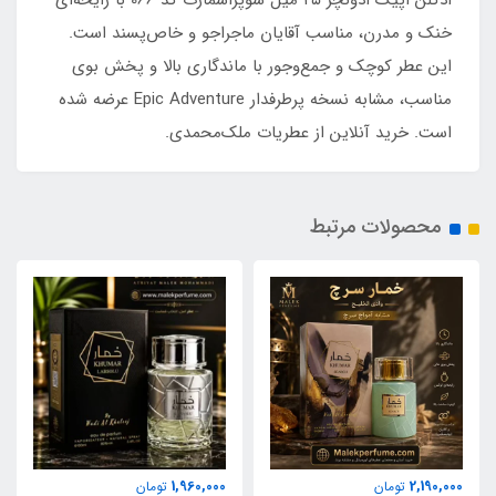
ادکلن اپیک ادونچر ۲۵ میل سوپراسمارت کد 066 با رایحه‌ای
خنک و مدرن، مناسب آقایان ماجراجو و خاص‌پسند است.
این عطر کوچک و جمع‌وجور با ماندگاری بالا و پخش بوی
مناسب، مشابه نسخه پرطرفدار Epic Adventure عرضه شده
است. خرید آنلاین از عطریات ملک‌محمدی.
محصولات مرتبط
1,960,000
2,190,000
تومان
تومان