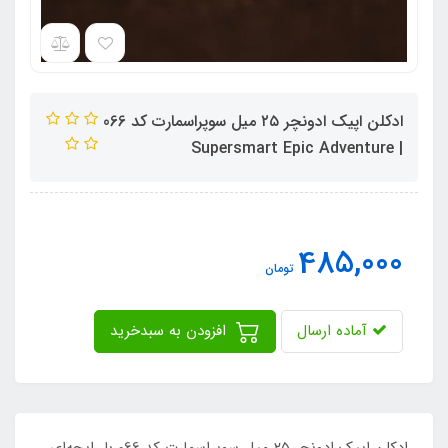
ادکلن اپیک ادونچر ۲۵ میل سوپراسمارت کد 066
| Supersmart Epic Adventure
485,000
تومان
آماده ارسال
افزودن به سبدخرید