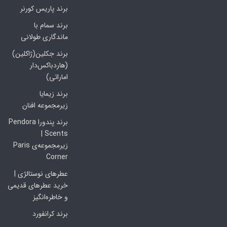
برند پاریس کورنر
برند سمام با
ماندگاری طولانی
برند جکلین(ژاکلین)
(هاردباکس‌دار
اماراتی)
برند زیمایا
زیرمجموعه افنان
برند پندورا Pendora
Scents |
زیرمجموعه‌ی Paris
Corner
عطرهای نوستالژی |
خرید عطرهای قدیمی
و خاطره‌انگیز
برند کرانفورد