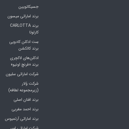
جسیکاتویین
برند اماراتی میسون
برند CARLOTTA
کارلوتا
سِت ادکلن کادویی
برند کالکشن
ادکلن‌های لاکچری
برند «فرنچ اونیو»
شرکت اماراتی سلیون
شرکت وُلار
(زیرمجموعه لطافه)
برند افنان اصلی
برند احمد مغربی
برند اماراتی آرتمیوس
شرکت اماراتی امپر