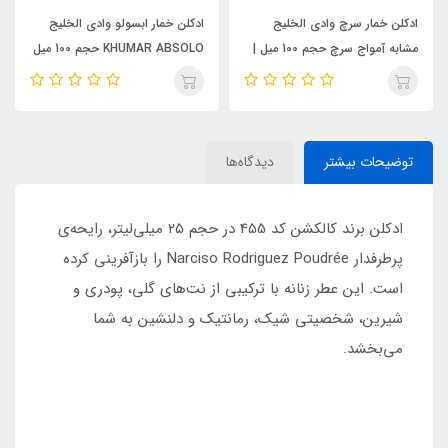
ادکلن خمار سرچ وادی الخلیج
ادکلن خمار ابسولو وادی الخلیج
مشابه آمواج سرچ حجم 100 میل |
KHUMAR ABSOLO حجم 100 میل
KHUMAR Search Eau de
| مشابه اورجینال ایو سن لورن مای
Parfum
سلف (MYSLF)
توضیحات بیشتر
دیدگاه‌ها
ادکلن برند کالکشن کد 455 در حجم ۲۵ میلی‌لیتر، رایحه‌ی
پرطرفدار Narciso Rodriguez Poudrée را بازآفرینی کرده
است. این عطر زنانه با ترکیبی از نت‌های گلی، پودری و
شیرین، شخصیتی شیک، رمانتیک و دلنشین به شما
می‌بخشد.