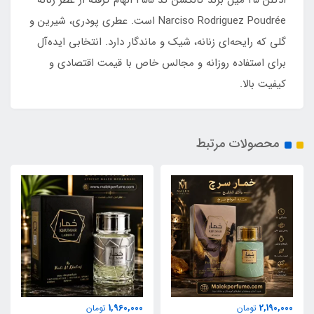
ادکلن ۲۵ میل برند کالکشن کد 455 الهام گرفته از عطر زنانه
Narciso Rodriguez Poudrée است. عطری پودری، شیرین و
گلی که رایحه‌ای زنانه، شیک و ماندگار دارد. انتخابی ایده‌آل
برای استفاده روزانه و مجالس خاص با قیمت اقتصادی و
کیفیت بالا.
محصولات مرتبط
1,960,000
2,190,000
تومان
تومان