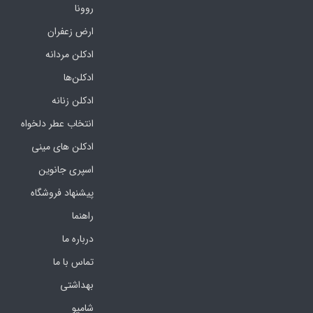
روونا
ارض زعفران
ادکلن مردانه
ادکلن‌ها
ادکلن زنانه
انتخاب عطر دلخواه
ادکلن های مینی
اسپری جانوین
پیشنهاد فروشگاه
راهنما
درباره ما
تماس با ما
بهداشتی
شامپو