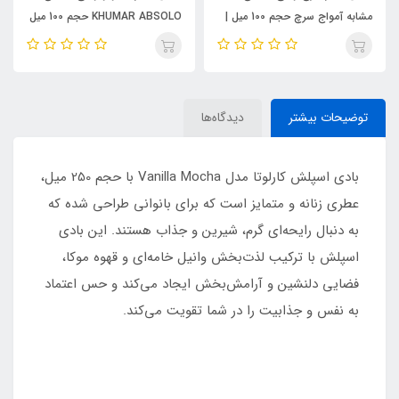
مشابه آمواج سرچ حجم 100 میل |
KHUMAR ABSOLO حجم 100 میل
KHUMAR Search Eau de
| مشابه اورجینال ایو سن لورن مای
Parfum
سلف (MYSLF)
توضیحات بیشتر
دیدگاه‌ها
بادی اسپلش کارلوتا مدل Vanilla Mocha با حجم 250 میل،
عطری زنانه و متمایز است که برای بانوانی طراحی شده که
به دنبال رایحه‌ای گرم، شیرین و جذاب هستند. این بادی
اسپلش با ترکیب لذت‌بخش وانیل خامه‌ای و قهوه موکا،
فضایی دلنشین و آرامش‌بخش ایجاد می‌کند و حس اعتماد
به نفس و جذابیت را در شما تقویت می‌کند.