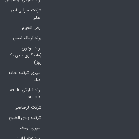
برند اماراتی آرتمیوس
شرکت اماراتی امپر
اصلی
ارض الخیام
برند آرماف اصلی
برند مودون
(ماندگاری بالای یک
روز)
اسپری شرکت لطافه
اصلی
برند اماراتی world
scents
شرکت الرصاصی
شرکت وادی الخلیج
اسپری آرماف
برند عطر فلاویا