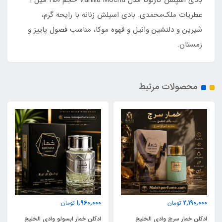
بادی اسپلش کارلوتا مدل Vanilla Mocha حجم 250 میل |
عطریات ملک‌محمدی. بادی اسپلش زنانه با رایحه گرم،
شیرین و دلنشین وانیل و قهوه موکا، مناسب فصول پاییز و
زمستان.
محصولات مرتبط
1,960,000
2,190,000
تومان
تومان
ادکلن خمار سرچ وادی الخلیج
ادکلن خمار ابسولو وادی الخلیج