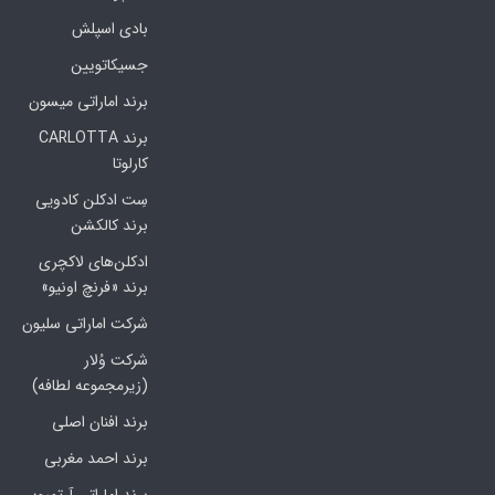
بادی اسپلش
جسیکاتویین
برند اماراتی میسون
برند CARLOTTA
کارلوتا
سِت ادکلن کادویی
برند کالکشن
ادکلن‌های لاکچری
برند «فرنچ اونیو»
شرکت اماراتی سلیون
شرکت وُلار
(زیرمجموعه لطافه)
برند افنان اصلی
برند احمد مغربی