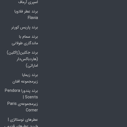
اسپری آرماف
برند عطر فلاویا
Flavia
برند پاریس کورنر
برند سمام با
ماندگاری طولانی
برند جکلین(ژاکلین)
(هاردباکس‌دار
اماراتی)
برند زیمایا
زیرمجموعه افنان
برند پندورا Pendora
Scents |
زیرمجموعه‌ی Paris
Corner
عطرهای نوستالژی |
خرید عطرهای قدیمی