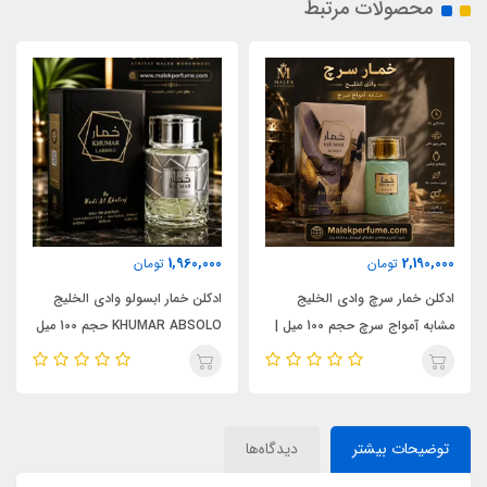
محصولات مرتبط
1,960,000
2,190,000
تومان
تومان
ادکلن خمار سرچ وادی الخلیج
ادکلن خمار ابسولو وادی الخلیج
مشابه آمواج سرچ حجم 100 میل |
KHUMAR ABSOLO حجم 100 میل
KHUMAR Search Eau de
| مشابه اورجینال ایو سن لورن مای
Parfum
سلف (MYSLF)
توضیحات بیشتر
دیدگاه‌ها