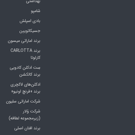
بهداشتی
شامپو
بادی اسپلش
جسیکاتویین
برند اماراتی میسون
برند CARLOTTA
کارلوتا
سِت ادکلن کادویی
برند کالکشن
ادکلن‌های لاکچری
برند «فرنچ اونیو»
شرکت اماراتی سلیون
شرکت وُلار
(زیرمجموعه لطافه)
برند افنان اصلی