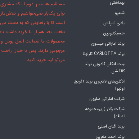
بهداشتی
مستقیم هستیم. دوم اینکه مشتری 
شامپو
برای یک‌بار نمی‌خواهیم و تلاش‌مان
است تا با رضایتی که به دست می‌آ
بادی اسپلش
دفعات بعد هم از ما خرید داشته باش
جسیکاتویین
محصولات ما ضمانت اصل بودن و
برند اماراتی میسون
مرجوعی دارند. پس با خیال راحت
برند CARLOTTA کارلوتا
می‌توانید خرید کنید.
سِت ادکلن کادویی برند
کالکشن
ادکلن‌های لاکچری برند «فرنچ
اونیو»
شرکت اماراتی سلیون
شرکت وُلار (زیرمجموعه
لطافه)
برند افنان اصلی
برند احمد مغربی