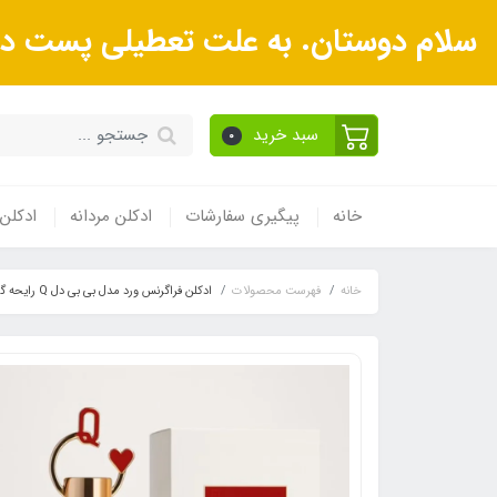
سلام دوستان. به علت تعطیلی پست در ر
سبد خرید
0
خانه
پیگیری سفارشات
ادکلن مردانه
ادکلن 
خانه
فهرست محصولات
ادکلن فراگرنس ورد مدل بی بی دل Q رایحه گر/لن لا پتیت روب نویر رز رز رز 80 میل