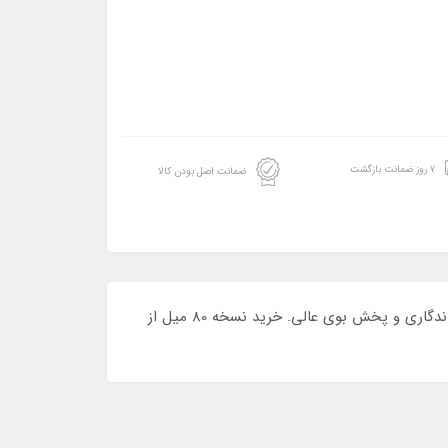
۷ روز ضمانت بازگشت
ضمانت اصل بودن کالا
ادکلن بی بی دل Q از برند فراگرنس ورد با رایحه الهام‌گرفته از گرلن لا پتیت روب نویر رز رز رز. عطری زنانه، شیک و رمانتیک با ماندگاری و پخش بوی عالی. خرید نسخه 80 میل از