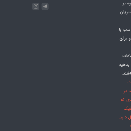
ه بر
تریان
سب با
 برای
اعات
 بدهیم
شند.
ث
 در
دی که
فیک
 دارد: