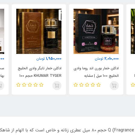
000
1,950,000
2,010,000
تومان
تومان
ادکلن خمار بورن اند روما وادی
ادکلن خمار تایگر وادی الخلیج
ست 
الخلیج 100 میل | مشابه
KHUMAR TYGER حجم 100
نال
اورجینال والنتینو بورن این
میل | رایحه‌ای مشابه بولگاری
شام
روما مردانه
تایگار
پور
الک
ابسول