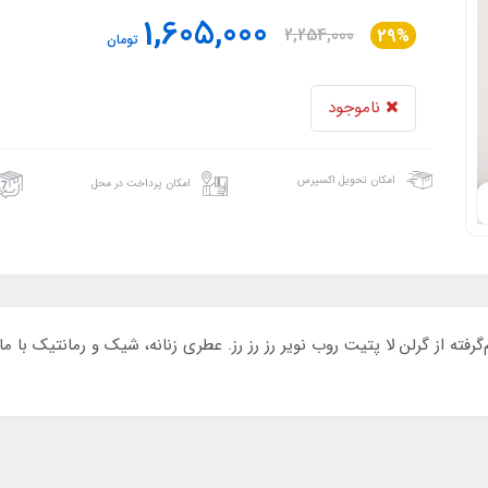
1,605,000
2,254,000
29%
تومان
ناموجود
امکان تحویل اکسپرس
امکان پرداخت در محل