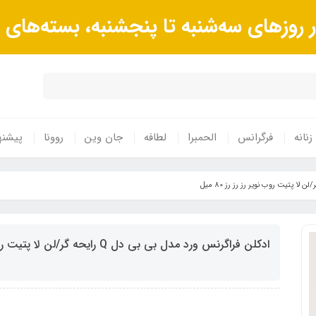
وزهای سه‌شنبه تا پنجشنبه، بسته‌های 
زنانه
فرگرانس
الحمبرا
لطافه
جان وین
روونا
پیشنه
ادکلن فراگرنس ورد مدل بی بی دل Q رایحه گر/لن لا پتیت روب نویر رز رز رز 80 میل