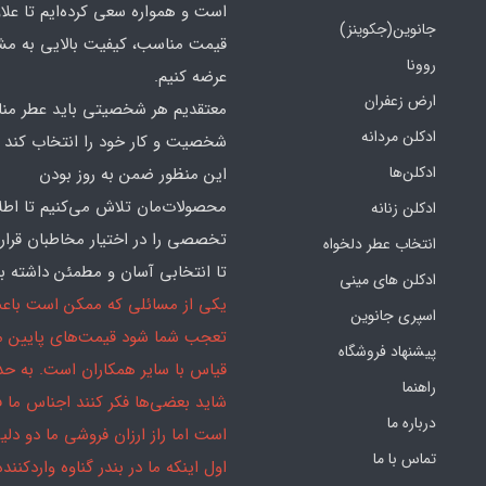
است و همواره سعی کرده‌ایم تا علاو
جانوین(جکوینز)
قیمت مناسب، کیفیت بالایی به مش
روونا
عرضه کنیم.
ارض زعفران
معتقدیم هر شخصیتی باید عطر منا
ادکلن مردانه
شخصیت و کار خود را انتخاب کند و
ادکلن‌ها
این منظور ضمن به روز بودن
محصولات‌مان تلاش می‌کنیم تا اطل
ادکلن زنانه
تخصصی را در اختیار مخاطبان قرار
انتخاب عطر دلخواه
تا انتخابی آسان و مطمئن داشته با
ادکلن های مینی
یکی از مسائلی که ممکن است باع
اسپری جانوین
تعجب شما شود قیمت‌های پایین ما
پیشنهاد فروشگاه
قیاس با سایر همکاران است. به ح
راهنما
شاید بعضی‌ها فکر کنند اجناس ما 
درباره ما
است اما راز ارزان فروشی ما دو دلیل
تماس با ما
اول اینکه ما در بندر گناوه واردکننده