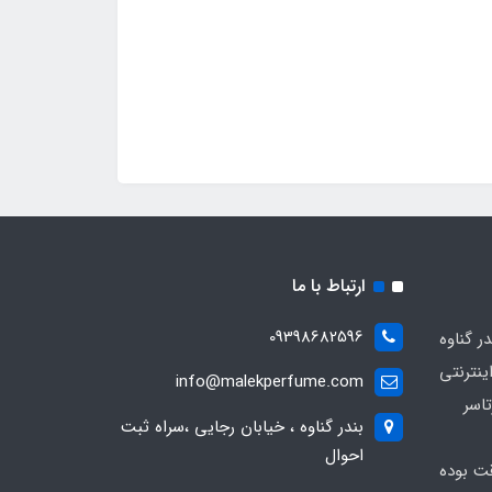
ارتباط با ما
09398682596
 گناوه
ینترنتی
info@malekperfume.com
اسر
بندر گناوه ، خیابان رجایی ،سراه ثبت
احوال
قت بوده