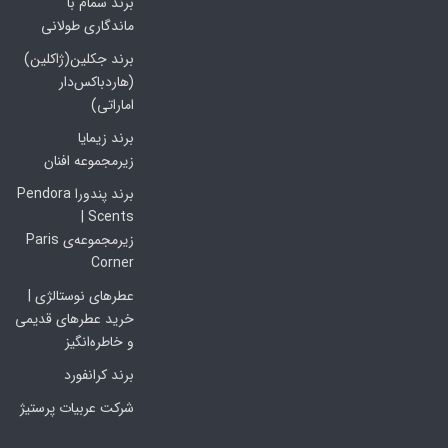
برند سمام با
ماندگاری طولانی
برند جکلین(ژاکلین)
(هاردباکس‌دار
اماراتی)
برند زیمایا
زیرمجموعه افنان
برند پندورا Pendora
Scents |
زیرمجموعه‌ی Paris
Corner
عطرهای نوستالژی |
خرید عطرهای قدیمی
و خاطره‌انگیز
برند کرانفورد
شرکت عربیات پرستیژ