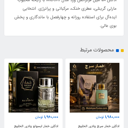
ادکلن ۵۰ میل فرگرانس ورد مدل MIDORI با رایحه محبوب
مارلی گرینلی، عطری خنک، مرکباتی و پرانرژی. انتخابی
ایده‌آل برای استفاده روزانه و چهارفصل با ماندگاری و پخش
بوی عالی.
محصولات مرتبط
1,960,000
1,980,000
تومان
تومان
ادکلن خمار سرچ وادی الخلیج
ادکلن خمار ابسولو وادی الخلیج