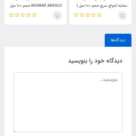
مشابه آمواج سرچ حجم 100 میل |
KHUMAR ABSOLO حجم 100 میل
KHUMAR Search Eau de
| مشابه اورجینال ایو سن لورن مای
Parfum
سلف (MYSLF)
دیدگاه‌ها
دیدگاه خود را بنویسید