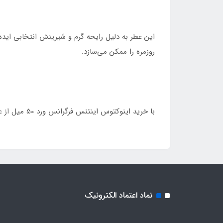
روزمره را ممکن می‌سازد.
با خرید اینوکتوس اینتنس فرگرانس ورد 50 میل از عطریات ملک‌محمدی (Malekperfume.com) می‌توانید عطری خاص و ماندگار را با بهترین قیمت تهیه کنید.
نماد اعتماد الکترونیک