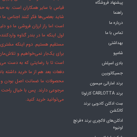
پیشنهاد فروشگاه
قیاس با سایر همکاران است. به ح
راهنما
شاید بعضی‌ها فکر کنند اجناس ما 
درباره ما
است اما راز ارزان فروشی ما دو دلیل
تماس با ما
اول اینکه ما در بندر گناوه واردکننده
بهداشتی
مستقیم هستیم. دوم اینکه مشتری 
شامپو
برای یک‌بار نمی‌خواهیم و تلاش‌مان
است تا با رضایتی که به دست می‌آ
بادی اسپلش
دفعات بعد هم از ما خرید داشته باش
جسیکاتویین
محصولات ما ضمانت اصل بودن و
برند اماراتی میسون
مرجوعی دارند. پس با خیال راحت
برند CARLOTTA کارلوتا
می‌توانید خرید کنید.
سِت ادکلن کادویی برند
کالکشن
ادکلن‌های لاکچری برند «فرنچ
اونیو»