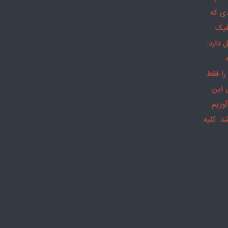
دی که
فیک
 دارد:
را فقط
 این
وریم
د. کلیه