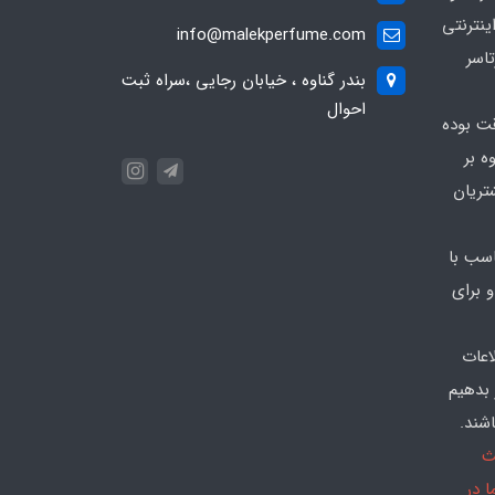
ینترنتی
info@malekperfume.com
اسر
بندر گناوه ، خیابان رجایی ،سراه ثبت
احوال
قت بوده
ه بر
تریان
سب با
 برای
اعات
 بدهیم
شند.
ث
 در