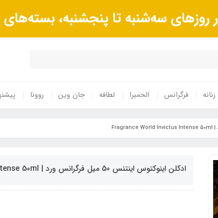
وزهای سه‌شنبه تا پنجشنبه، بسته‌های 
زنانه
فرگرانس
الحمبرا
لطافه
جان وین
روونا
پیشنه
ادکلن اینوکتوس اینتنس 50 میل فرگرانس ورد | Fragrance World Invictus Intense 50ml