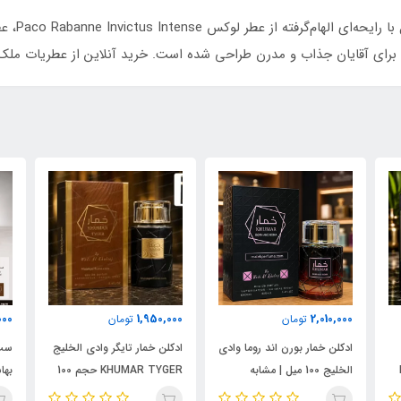
ادکلن مردا
ه برای آقایان جذاب و مدرن طراحی شده است. خرید آنلاین از عطریات مل
000
1,950,000
2,010,000
تومان
تومان
ادکلن خمار بورن اند روما وادی
ادکلن خمار تایگر وادی الخلیج
ست 
الخلیج 100 میل | مشابه
KHUMAR TYGER حجم 100
نال
اورجینال والنتینو بورن این
میل | رایحه‌ای مشابه بولگاری
شام