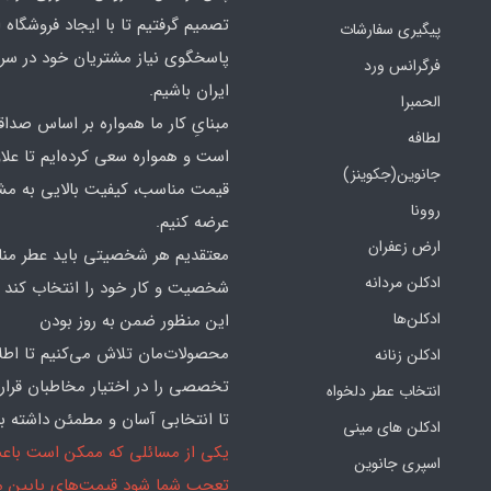
تصمیم گرفتیم تا با ایجاد فروشگاه ا
پیگیری سفارشات
پاسخگوی نیاز مشتریان خود در سرت
فرگرانس ورد
ایران باشیم.
الحمبرا
مبنایِ کار ما همواره بر اساس صدا
لطافه
است و همواره سعی کرده‌ایم تا علاو
جانوین(جکوینز)
قیمت مناسب، کیفیت بالایی به مش
روونا
عرضه کنیم.
ارض زعفران
معتقدیم هر شخصیتی باید عطر منا
ادکلن مردانه
شخصیت و کار خود را انتخاب کند و
ادکلن‌ها
این منظور ضمن به روز بودن
محصولات‌مان تلاش می‌کنیم تا اطل
ادکلن زنانه
تخصصی را در اختیار مخاطبان قرار
انتخاب عطر دلخواه
تا انتخابی آسان و مطمئن داشته با
ادکلن های مینی
یکی از مسائلی که ممکن است باع
اسپری جانوین
تعجب شما شود قیمت‌های پایین ما