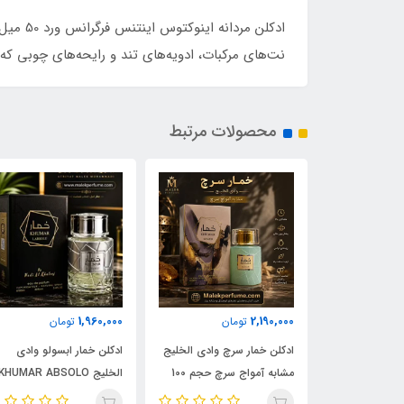
نت‌های مرکبات، ادویه‌های تند و رایحه‌های چوبی ک
محصولات مرتبط
1,960,000
2,190,000
مان
تومان
تومان
ادکلن شیرو اجمل 90 میل |
ادکلن خمار سرچ وادی الخلیج
ادکلن خمار ابسولو وادی
Ajmal 
مشابه آمواج سرچ حجم 100
الخلیج KHUMAR ABSOLO
| خرید با بهترین
میل | KHUMAR Search Eau
حجم 100 میل | مشابه اورجی