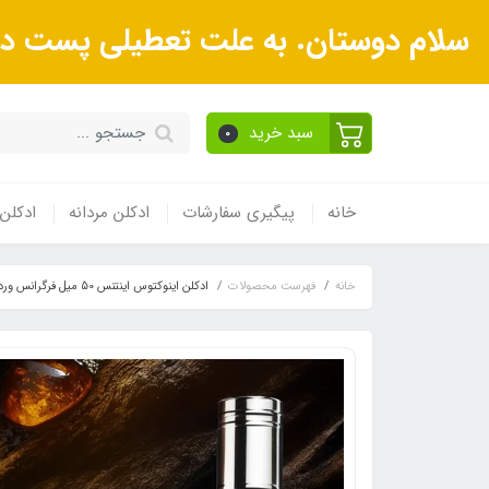
سلام دوستان. به علت تعطیلی پست در ر
سبد خرید
0
خانه
پیگیری سفارشات
ادکلن مردانه
ادکلن 
خانه
فهرست محصولات
ادکلن اینوکتوس اینتنس 50 میل فرگرانس ورد | Fragrance World Invictus Intense 50ml