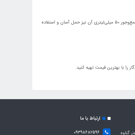
این عطر به دلیل رایحه گرم و شیرینش انتخابی ایده‌آل برای شب‌ها، مجالس رسمی و روزهای سرد سال است. طراحی شیشه جمع‌وجور 50 میلی‌لیتری آن نیز حمل آسان و استفاده
ارتباط با ما
09398682596
 گناوه